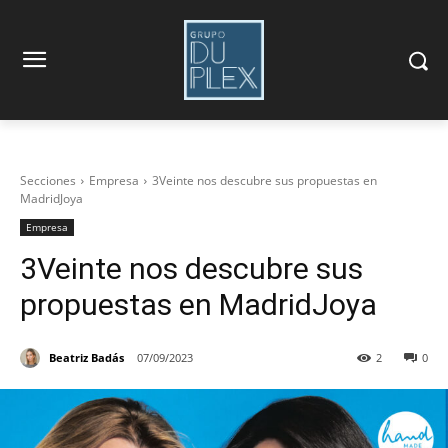
Secciones
Empresa
3Veinte nos descubre sus propuestas en
MadridJoya
Empresa
3Veinte nos descubre sus
propuestas en MadridJoya
Beatriz Badás
07/09/2023
2
0