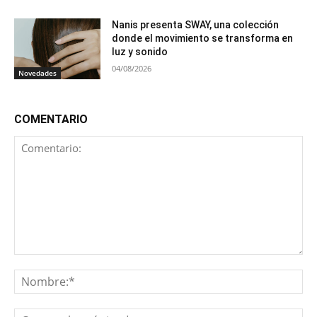
Nanis presenta SWAY, una colección
donde el movimiento se transforma en
luz y sonido
04/08/2026
Novedades
COMENTARIO
Comentario:
No
Co