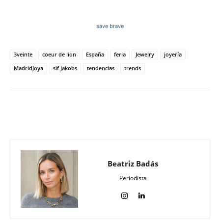
save brave
3veinte
coeur de lion
España
feria
Jewelry
joyería
MadridJoya
sif Jakobs
tendencias
trends
Beatriz Badás
Periodista