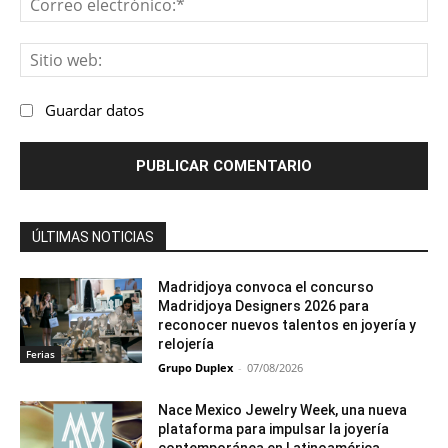
ele
Sit
we
Guardar datos
ÚLTIMAS NOTICIAS
Madridjoya convoca el concurso
Madridjoya Designers 2026 para
reconocer nuevos talentos en joyería y
relojería
Ferias
Grupo Duplex
-
07/08/2026
Nace Mexico Jewelry Week, una nueva
plataforma para impulsar la joyería
contemporánea en Latinoamérica