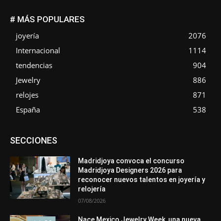
# MÁS POPULARES
joyería
2076
Internacional
1114
tendencias
904
Jewelry
886
relojes
871
España
538
Asociaciones
Diamantes
Empresa
En tendencia
SECCIONES
Entrevistas
Eventos
Exposiciones
Ferias
Formación
In memoriam
La Pluma de Pedro Pérez
Metales
México
Mundo Técnico
Novedades
Opiniones
Perspectiva
Madridjoya convoca el concurso
Premios
Secciones
Sin categoría
Sucesos
Madridjoya Designers 2026 para
reconocer nuevos talentos en joyería y
Más
relojería
07/08/2026
Nace Mexico Jewelry Week, una nueva