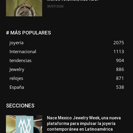
30/07/2026
# MÁS POPULARES
joyería
2075
Internacional
1113
tendencias
904
Jewelry
886
relojes
871
España
538
Asociaciones
Diamantes
Empresa
En tendencia
SECCIONES
Entrevistas
Eventos
Exposiciones
Ferias
Formación
In memoriam
La Pluma de Pedro Pérez
Metales
México
Mundo Técnico
Novedades
Opiniones
Perspectiva
Nace Mexico Jewelry Week, una nueva
Premios
Secciones
Sin categoría
Sucesos
plataforma para impulsar la joyería
contemporánea en Latinoamérica
Más