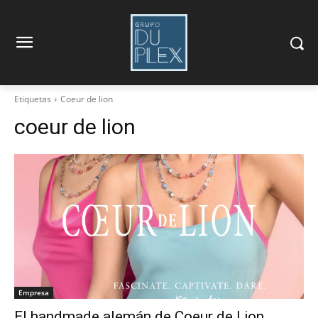
Etiquetas
Coeur de lion
coeur de lion
Empresa
El handmade alemán de Coeur de Lion