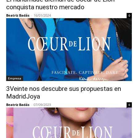
conquista nuestro mercado
Beatriz Badás
-
16/01/2024
0
Empresa
3Veinte nos descubre sus propuestas en
MadridJoya
Beatriz Badás
-
07/09/2023
0