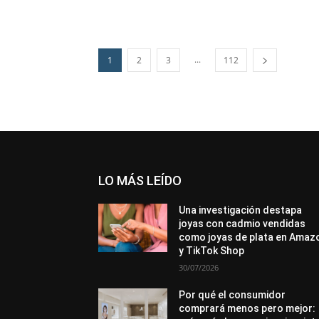
...
1
2
3
112
LO MÁS LEÍDO
Una investigación destapa
joyas con cadmio vendidas
como joyas de plata en Amaz
y TikTok Shop
30/07/2026
Por qué el consumidor
comprará menos pero mejor: