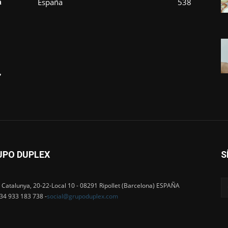
España
538
a
,
UPO DUPLEX
S
 Catalunya, 20-22-Local 10 - 08291 Ripollet (Barcelona) ESPAÑA
+34 933 183 738 -
social@grupoduplex.com