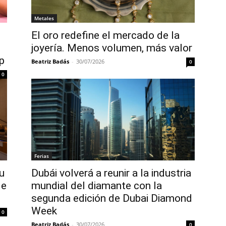
Metales
El oro redefine el mercado de la
joyería. Menos volumen, más valor
p
Beatriz Badás
-
30/07/2026
0
0
Ferias
u
Dubái volverá a reunir a la industria
de
mundial del diamante con la
segunda edición de Dubai Diamond
Week
0
Beatriz Badás
-
30/07/2026
0