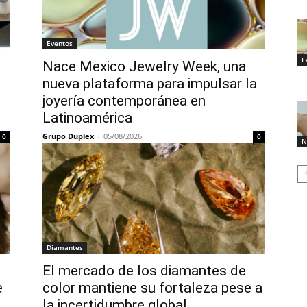
Eventos
E
Nace Mexico Jewelry Week, una
nueva plataforma para impulsar la
joyería contemporánea en
Latinoamérica
Grupo Duplex
-
05/08/2026
0
0
N
Diamantes
El mercado de los diamantes de
e
color mantiene su fortaleza pese a
la incertidumbre global