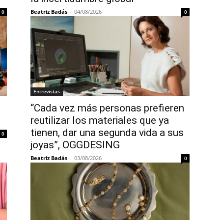
Beatriz Badás
-
04/08/2026
0
0
Entrevistas
“Cada vez más personas prefieren
reutilizar los materiales que ya
tienen, dar una segunda vida a sus
0
joyas”, OGGDESING
Beatriz Badás
-
03/08/2026
0