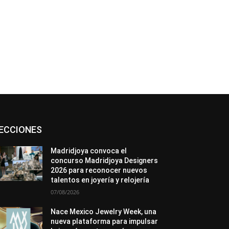
Asociaciones
Diamantes
Empresa
ECCIONES
En tendencia
Entrevistas
Eventos
Exposiciones
Ferias
Formación
In memoriam
La Pluma de Pedro Pérez
Madridjoya convoca el
Metales
México
Mundo Técnico
concurso Madridjoya Designers
Novedades
Opiniones
Perspectiva
2026 para reconocer nuevos
Premios
Secciones
Sin categoría
talentos en joyería y relojería
Sucesos
07/08/2026
Más
Nace Mexico Jewelry Week, una
nueva plataforma para impulsar