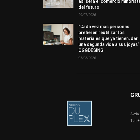
así será el comercio minorist
del futuro
29/07/2026
“Cada vez más personas
prefieren reutilizar los
materiales que ya tienen, dar
una segunda vida a sus joyas”
OGGDESING
03/08/2026
GR
Avda.
Tel. 