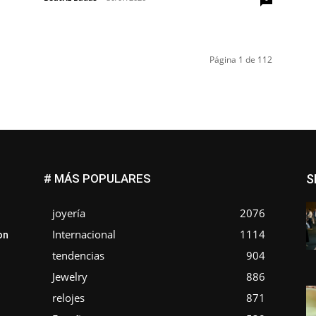
Página 1 de 112
# MÁS POPULARES
S
joyería
2076
Internacional
1114
on
tendencias
904
Jewelry
886
relojes
871