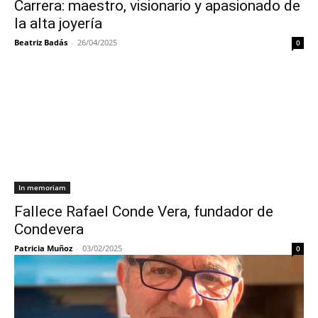
Carrera: maestro, visionario y apasionado de
la alta joyería
Beatriz Badás
-
26/04/2025
0
In memoriam
Fallece Rafael Conde Vera, fundador de
Condevera
Patricia Muñoz
-
03/02/2025
0