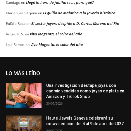
Llegó la hora de jubilarse… ¿para qué?
Santiago
en
El guiño de Majorica a la joyería histórica
Marian Jaén Arjona
en
El sector joyero despide a D. Carlos Moreno del Rio
Eulàlia Roca
en
Viva Magenta, el color del año
Arturo R .S.
en
Viva Magenta, el color del año
Lola Ramos
en
LO MÁS LEÍDO
Una investigación destapa joyas con
cadmio vendidas como joyas de plata en
Amazon y TikTok Shop
30/07/2026
Haute Jewels Geneva celebrará su
octava edición del 4 al 9 de abril de 2027
30/07/2026