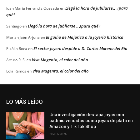
Llegó la hora de jubilarse… ¿para
Juan Maria Ferrandiz Quesada
en
qué?
Llegó la hora de jubilarse… ¿para qué?
Santiago
en
El guiño de Majorica a la joyería histórica
Marian Jaén Arjona
en
El sector joyero despide a D. Carlos Moreno del Rio
Eulàlia Roca
en
Viva Magenta, el color del año
Arturo R .S.
en
Viva Magenta, el color del año
Lola Ramos
en
LO MÁS LEÍDO
Una investigación destapa joyas con
cadmio vendidas como joyas de plata en
Amazon y TikTok Shop
30/07/2026