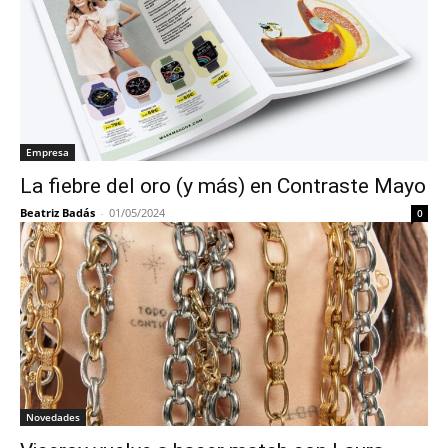
Empresa
La fiebre del oro (y más) en Contraste Mayo
Beatriz Badás
-
01/05/2024
0
Novedades