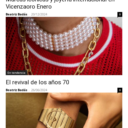
Vicenzaoro Enero
Beatriz Badás
-
20/12/2024
0
En tendencia
El revival de los años 70
Beatriz Badás
-
26/06/2024
0