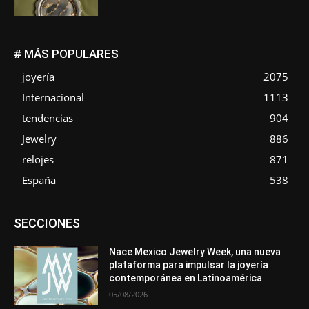
# MÁS POPULARES
joyería
2075
Internacional
1113
tendencias
904
Jewelry
886
relojes
871
España
538
Asociaciones
Diamantes
Empresa
En tendencia
SECCIONES
Entrevistas
Eventos
Exposiciones
Ferias
Formación
In memoriam
La Pluma de Pedro Pérez
Metales
México
Mundo Técnico
Novedades
Opiniones
Perspectiva
Nace Mexico Jewelry Week, una nueva
Premios
Secciones
Sin categoría
Sucesos
plataforma para impulsar la joyería
contemporánea en Latinoamérica
Más
05/08/2026