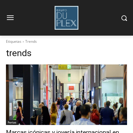
Etiquetas
Trends
trends
Ferias
Marcas icónicas y joyería internacional en