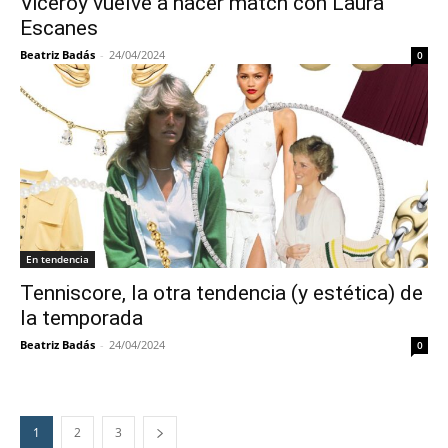
Viceroy vuelve a hacer match con Laura
Escanes
Beatriz Badás
-
24/04/2024
0
En tendencia
Tenniscore, la otra tendencia (y estética) de
la temporada
Beatriz Badás
-
24/04/2024
0
1
2
3