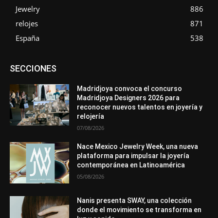
Jewelry
886
relojes
871
España
538
Asociaciones
Diamantes
Empresa
En tendencia
SECCIONES
Entrevistas
Eventos
Exposiciones
Ferias
Formación
In memoriam
La Pluma de Pedro Pérez
Metales
México
Mundo Técnico
Novedades
Opiniones
Perspectiva
Madridjoya convoca el concurso
Premios
Secciones
Sin categoría
Sucesos
Madridjoya Designers 2026 para
reconocer nuevos talentos en joyería y
Más
relojería
07/08/2026
Nace Mexico Jewelry Week, una nueva
plataforma para impulsar la joyería
contemporánea en Latinoamérica
05/08/2026
Nanis presenta SWAY, una colección
donde el movimiento se transforma en