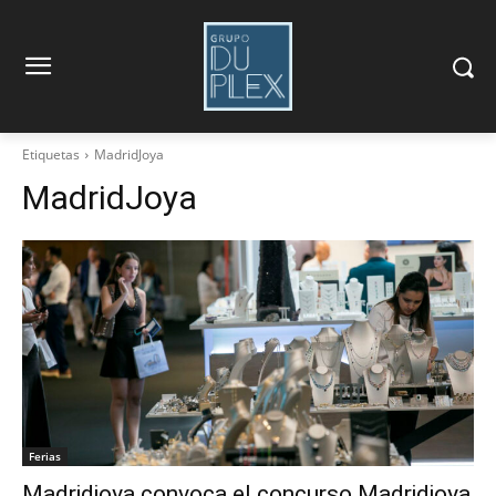
Etiquetas
MadridJoya
MadridJoya
Ferias
Madridjoya convoca el concurso Madridjoya