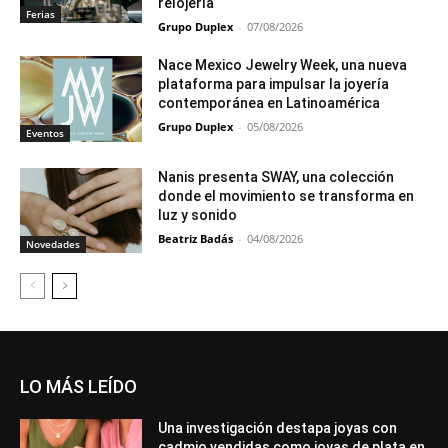
relojería
Ferias
Grupo Duplex
-
07/08/2026
Nace Mexico Jewelry Week, una nueva
plataforma para impulsar la joyería
contemporánea en Latinoamérica
Grupo Duplex
-
05/08/2026
Eventos
Nanis presenta SWAY, una colección
donde el movimiento se transforma en
luz y sonido
Beatriz Badás
-
04/08/2026
Novedades
LO MÁS LEÍDO
Una investigación destapa joyas con
cadmio vendidas como joyas de plata en