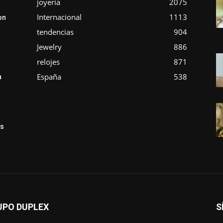
joyería
2075
Internacional
1113
on
tendencias
904
Jewelry
886
relojes
871
España
538
a
ás
UPO DUPLEX
S