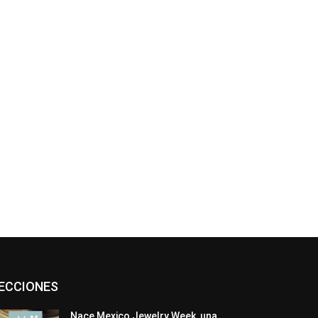
Asociaciones
Diamantes
Empresa
ECCIONES
En tendencia
Entrevistas
Eventos
Exposiciones
Ferias
Formación
In memoriam
La Pluma de Pedro Pérez
Nace Mexico Jewelry Week, una