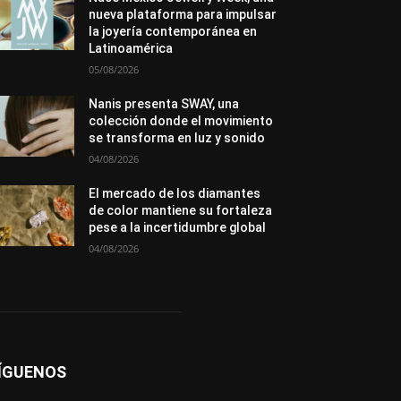
Metales
México
Mundo Técnico
nueva plataforma para impulsar
Novedades
Opiniones
Perspectiva
la joyería contemporánea en
Premios
Secciones
Sin categoría
Latinoamérica
Sucesos
05/08/2026
Más
Nanis presenta SWAY, una
colección donde el movimiento
se transforma en luz y sonido
04/08/2026
El mercado de los diamantes
de color mantiene su fortaleza
pese a la incertidumbre global
04/08/2026
ÍGUENOS