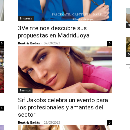
Empresa
N
3Veinte nos descubre sus
propuestas en MadridJoya
Beatriz Badás
-
07/09/2023
0
0
D
Eventos
Sif Jakobs celebra un evento para
los profesionales y amantes del
0
sector
Beatriz Badás
-
29/05/2023
0