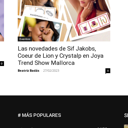
Eventos
Las novedades de Sif Jakobs,
Coeur de Lion y Crystalp en Joya
Trend Show Mallorca
0
Beatriz Badás
-
27/02/2023
0
# MÁS POPULARES
S