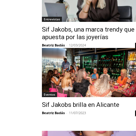
Entrevistas
Sif Jakobs, una marca trendy que
apuesta por las joyerías
Beatriz Badás
-
12/03/2024
Eventos
Sif Jakobs brilla en Alicante
Beatriz Badás
-
11/07/2023