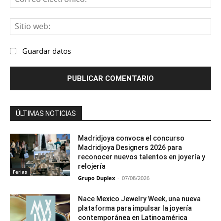
ele
Sit
we
Guardar datos
ÚLTIMAS NOTICIAS
Madridjoya convoca el concurso
Madridjoya Designers 2026 para
reconocer nuevos talentos en joyería y
relojería
Ferias
Grupo Duplex
-
07/08/2026
Nace Mexico Jewelry Week, una nueva
plataforma para impulsar la joyería
contemporánea en Latinoamérica