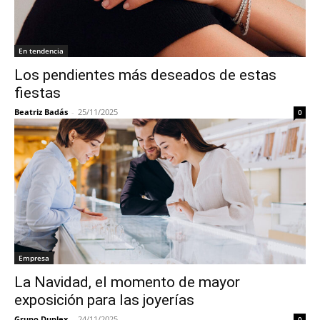
En tendencia
Los pendientes más deseados de estas
fiestas
Beatriz Badás
-
25/11/2025
0
Empresa
La Navidad, el momento de mayor
exposición para las joyerías
Grupo Duplex
-
24/11/2025
0