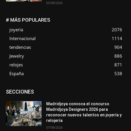
03/08/2026
# MÁS POPULARES
joyería
2076
Internacional
1114
tendencias
904
Jewelry
886
relojes
871
España
538
Asociaciones
Diamantes
Empresa
En tendencia
SECCIONES
Entrevistas
Eventos
Exposiciones
Ferias
Formación
In memoriam
La Pluma de Pedro Pérez
Metales
México
Mundo Técnico
Novedades
Opiniones
Perspectiva
Madridjoya convoca el concurso
Premios
Secciones
Sin categoría
Sucesos
Madridjoya Designers 2026 para
reconocer nuevos talentos en joyería y
Más
relojería
07/08/2026