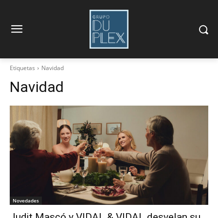
Etiquetas
Navidad
Navidad
Novedades
Judit Mascó y VIDAL & VIDAL desvelan su