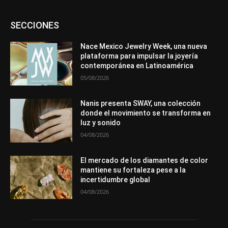
Asociaciones
Diamantes
Empresa
En tendencia
SECCIONES
Entrevistas
Eventos
Exposiciones
Ferias
Formación
In memoriam
La Pluma de Pedro Pérez
Metales
México
Mundo Técnico
Novedades
Opiniones
Perspectiva
Nace Mexico Jewelry Week, una nueva
Premios
Secciones
Sin categoría
Sucesos
plataforma para impulsar la joyería
contemporánea en Latinoamérica
Más
05/08/2026
Nanis presenta SWAY, una colección
donde el movimiento se transforma en
luz y sonido
04/08/2026
El mercado de los diamantes de color
mantiene su fortaleza pese a la
incertidumbre global
04/08/2026