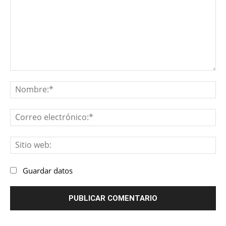
Comentario:
No
Co
ele
Sit
we
Guardar datos