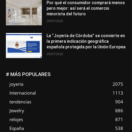
Por qué el consumidor comprará menos
pero mejor: así será el comercio
minorista del futuro
29/07/2026
La “Joyería de Córdoba” se convierte en
la primera indicación geográfica
española protegida por la Unión Europea
29/07/2026
# MÁS POPULARES
joyería
2075
Internacional
1113
tendencias
904
Jewelry
886
relojes
871
España
538