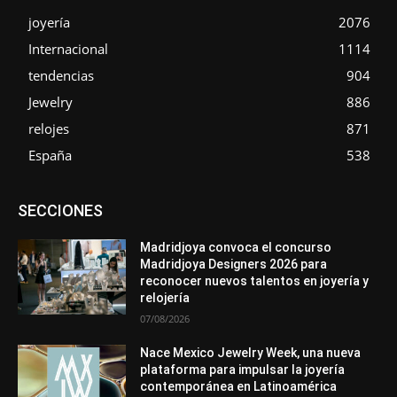
joyería
2076
Internacional
1114
tendencias
904
Jewelry
886
relojes
871
España
538
Asociaciones
Diamantes
Empresa
En tendencia
SECCIONES
Entrevistas
Eventos
Exposiciones
Ferias
Formación
In memoriam
La Pluma de Pedro Pérez
Metales
México
Mundo Técnico
Novedades
Opiniones
Perspectiva
Madridjoya convoca el concurso
Premios
Secciones
Sin categoría
Sucesos
Madridjoya Designers 2026 para
reconocer nuevos talentos en joyería y
Más
relojería
07/08/2026
Nace Mexico Jewelry Week, una nueva
plataforma para impulsar la joyería
contemporánea en Latinoamérica