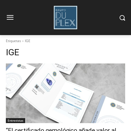
Etiquetas
IGE
IGE
Entrevistas
“El certificado gemológico añade valor al