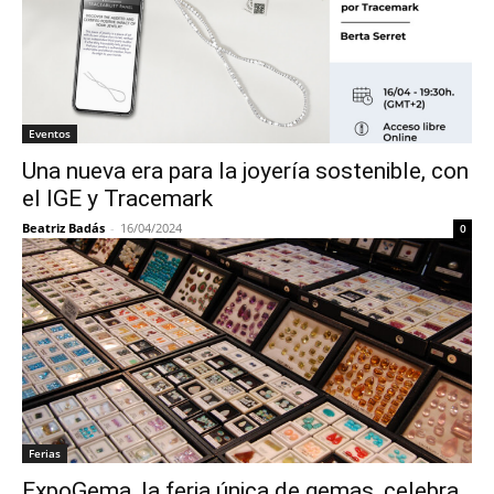
Eventos
Una nueva era para la joyería sostenible, con
el IGE y Tracemark
Beatriz Badás
-
16/04/2024
0
Ferias
ExpoGema, la feria única de gemas, celebra