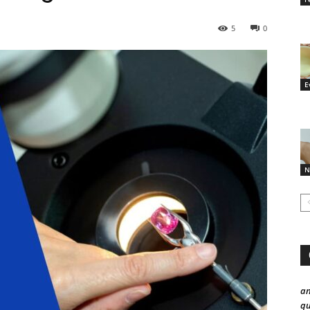
5
0
E
N
a
qu