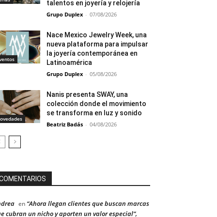
talentos en joyería y relojería
Grupo Duplex
-
07/08/2026
Nace Mexico Jewelry Week, una
nueva plataforma para impulsar
la joyería contemporánea en
ventos
Latinoamérica
Grupo Duplex
-
05/08/2026
Nanis presenta SWAY, una
colección donde el movimiento
se transforma en luz y sonido
ovedades
Beatriz Badás
-
04/08/2026
COMENTARIOS
ndrea
“Ahora llegan clientes que buscan marcas
en
e cubran un nicho y aporten un valor especial”,