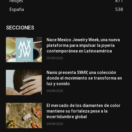
relojes
871
España
538
Asociaciones
Diamantes
Empresa
En tendencia
SECCIONES
Entrevistas
Eventos
Exposiciones
Ferias
Formación
In memoriam
La Pluma de Pedro Pérez
Metales
México
Mundo Técnico
Novedades
Opiniones
Perspectiva
Nace Mexico Jewelry Week, una nueva
Premios
Secciones
Sin categoría
Sucesos
plataforma para impulsar la joyería
contemporánea en Latinoamérica
Más
05/08/2026
Nanis presenta SWAY, una colección
donde el movimiento se transforma en
luz y sonido
04/08/2026
El mercado de los diamantes de color
mantiene su fortaleza pese a la
incertidumbre global
04/08/2026