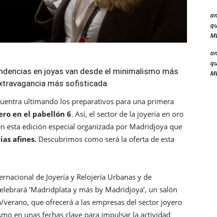
a
qu
ME
a
qu
endencias en joyas van desde el minimalismo más
ME
xtravagancia más sofisticada
uentra ultimando los preparativos para una primera
rero en el pabellón 6
. Así, el sector de la joyería en oro
en esta edición especial organizada por Madridjoya que
ias afines.
Descubrimos como será la oferta de esta
nternacional de Joyería y Relojería Urbanas y de
lebrará ‘Madridplata y más by Madridjoya’, un salón
/verano, que ofrecerá a las empresas del sector joyero
mo en unas fechas clave para impulsar la actividad