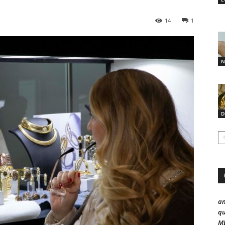
14
1
N
D
a
qu
ME