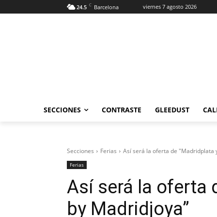
C
viernes 7 agosto 2026
24.5
Barcelona
SECCIONES
CONTRASTE
GLEEDUST
CAL
Secciones
Ferias
Así será la oferta de "Madridplata
Ferias
Así será la oferta
by Madridjoya”