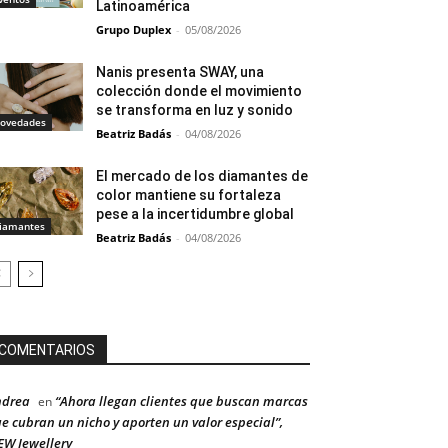
Latinoamérica
Grupo Duplex
-
05/08/2026
Nanis presenta SWAY, una
colección donde el movimiento
se transforma en luz y sonido
ovedades
Beatriz Badás
-
04/08/2026
El mercado de los diamantes de
color mantiene su fortaleza
pese a la incertidumbre global
iamantes
Beatriz Badás
-
04/08/2026
COMENTARIOS
ndrea
“Ahora llegan clientes que buscan marcas
en
e cubran un nicho y aporten un valor especial”,
W Jewellery