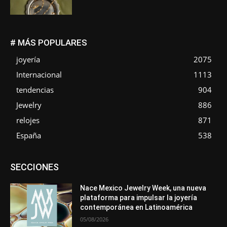
# MÁS POPULARES
joyería
2075
Internacional
1113
tendencias
904
Jewelry
886
relojes
871
España
538
Asociaciones
Diamantes
Empresa
En tendencia
SECCIONES
Entrevistas
Eventos
Exposiciones
Ferias
Formación
In memoriam
La Pluma de Pedro Pérez
Metales
México
Mundo Técnico
Novedades
Opiniones
Perspectiva
Nace Mexico Jewelry Week, una nueva
Premios
Secciones
Sin categoría
Sucesos
plataforma para impulsar la joyería
contemporánea en Latinoamérica
Más
05/08/2026