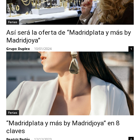
Ferias
Así será la oferta de “Madridplata y más by
Madridjoya”
Grupo Duplex
-
10/01/2024
1
Ferias
“Madridplata y más by Madridjoya” en 8
claves
Beatriz Badás
-
12/12/2023
0