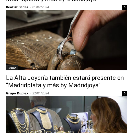
Beatriz Badás
-
01/02/2024
0
Ferias
La Alta Joyería también estará presente en
“Madridplata y más by Madridjoya”
Grupo Duplex
-
22/01/2024
0