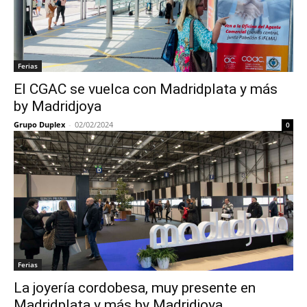
Ferias
El CGAC se vuelca con Madridplata y más
by Madridjoya
Grupo Duplex
-
02/02/2024
0
Ferias
La joyería cordobesa, muy presente en
Madridplata y más by Madridjoya