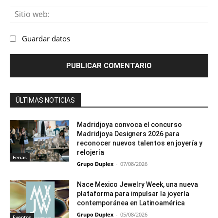
Sit
we
Guardar datos
ÚLTIMAS NOTICIAS
Madridjoya convoca el concurso
Madridjoya Designers 2026 para
reconocer nuevos talentos en joyería y
relojería
Ferias
Grupo Duplex
-
07/08/2026
Nace Mexico Jewelry Week, una nueva
plataforma para impulsar la joyería
contemporánea en Latinoamérica
Grupo Duplex
-
05/08/2026
Eventos