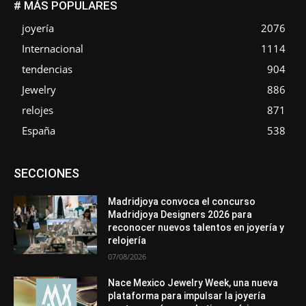
# MÁS POPULARES
joyería
2076
Internacional
1114
tendencias
904
Jewelry
886
relojes
871
España
538
Asociaciones
Diamantes
Empresa
En tendencia
SECCIONES
Entrevistas
Eventos
Exposiciones
Ferias
Formación
In memoriam
La Pluma de Pedro Pérez
Metales
México
Mundo Técnico
Novedades
Opiniones
Perspectiva
Madridjoya convoca el concurso
Premios
Secciones
Sin categoría
Sucesos
Madridjoya Designers 2026 para
reconocer nuevos talentos en joyería y
Más
relojería
07/08/2026
Nace Mexico Jewelry Week, una nueva
plataforma para impulsar la joyería