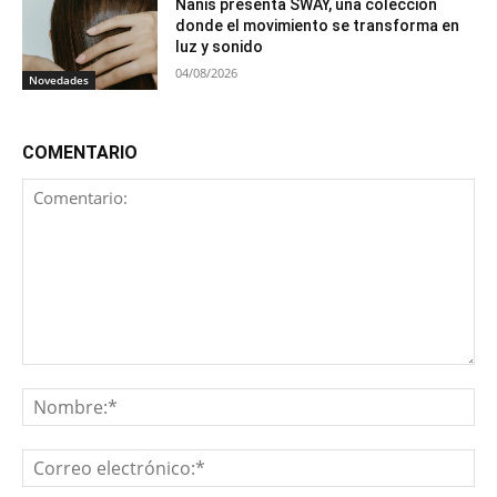
Nanis presenta SWAY, una colección
donde el movimiento se transforma en
luz y sonido
04/08/2026
Novedades
COMENTARIO
Comentario:
No
Co
ele