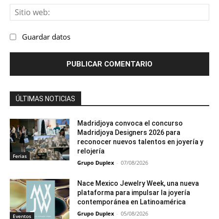
Sit
we
Guardar datos
ÚLTIMAS NOTICIAS
Madridjoya convoca el concurso
Madridjoya Designers 2026 para
reconocer nuevos talentos en joyería y
relojería
Ferias
Grupo Duplex
-
07/08/2026
Nace Mexico Jewelry Week, una nueva
plataforma para impulsar la joyería
contemporánea en Latinoamérica
Grupo Duplex
-
05/08/2026
Eventos