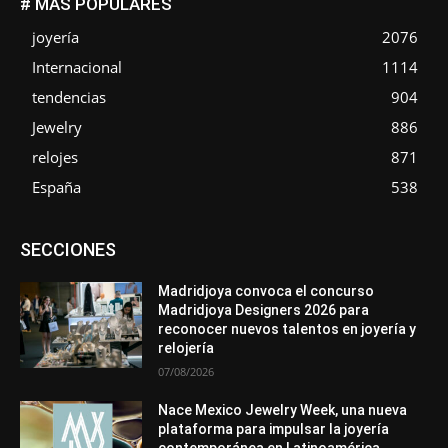
# MÁS POPULARES
joyería
2076
Internacional
1114
tendencias
904
Jewelry
886
relojes
871
España
538
Asociaciones
Diamantes
Empresa
En tendencia
SECCIONES
Entrevistas
Eventos
Exposiciones
Ferias
Formación
In memoriam
La Pluma de Pedro Pérez
Metales
México
Mundo Técnico
Novedades
Opiniones
Perspectiva
Madridjoya convoca el concurso
Premios
Secciones
Sin categoría
Sucesos
Madridjoya Designers 2026 para
reconocer nuevos talentos en joyería y
Más
relojería
07/08/2026
Nace Mexico Jewelry Week, una nueva
plataforma para impulsar la joyería