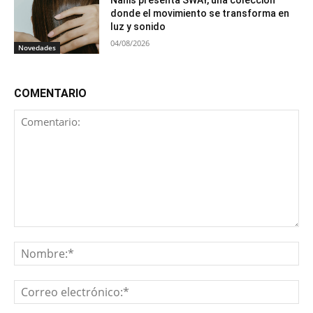
Nanis presenta SWAY, una colección
donde el movimiento se transforma en
luz y sonido
04/08/2026
Novedades
COMENTARIO
Comentario:
No
Co
ele