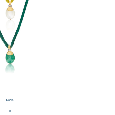
Nanis
B