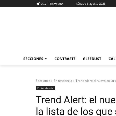
C
sábado 8 agosto 2026
26.7
Barcelona
SECCIONES
CONTRASTE
GLEEDUST
CAL
Secciones
En tendencia
Trend Alert: el nuevo collar q
En tendencia
Trend Alert: el nu
la lista de los qu