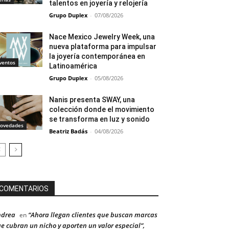
talentos en joyería y relojería
Grupo Duplex
-
07/08/2026
Nace Mexico Jewelry Week, una
nueva plataforma para impulsar
la joyería contemporánea en
ventos
Latinoamérica
Grupo Duplex
-
05/08/2026
Nanis presenta SWAY, una
colección donde el movimiento
se transforma en luz y sonido
ovedades
Beatriz Badás
-
04/08/2026
COMENTARIOS
ndrea
“Ahora llegan clientes que buscan marcas
en
e cubran un nicho y aporten un valor especial”,