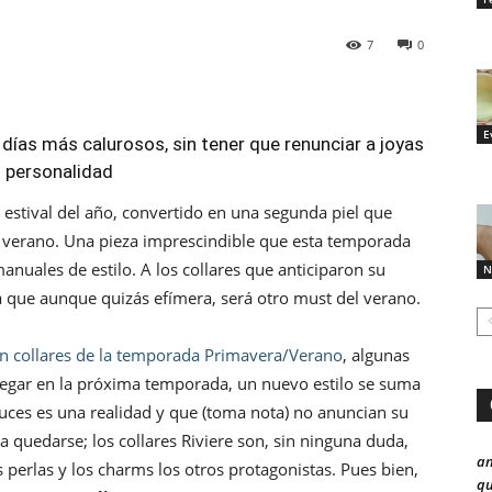
7
0
E
 días más calurosos, sin tener que renunciar a joyas
 personalidad
stival del año, convertido en una segunda piel que
el verano. Una pieza imprescindible que esta temporada
nuales de estilo. A los collares que anticiparon su
N
 que aunque quizás efímera, será otro must del verano.
en collares de la temporada Primavera/Verano
, algunas
llegar en la próxima temporada, un nuevo estilo se suma
ruces es una realidad y que (toma nota) no anuncian su
a quedarse; los collares Riviere son, sin ninguna duda,
a
s perlas y los charms los otros protagonistas. Pues bien,
qu