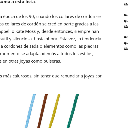
suma a esta lista
.
ME
a
 época de los 90, cuando los collares de cordón se
qu
s collares de cordón se creó en parte gracias a las
ME
bell o Kate Moss y, desde entonces, siempre han
a
il y silenciosa, hasta ahora. Esta vez, la tendencia
qu
s a cordones de seda o elementos como las piedras
ME
el momento se adapta además a todos los estilos,
e en otras joyas como pulseras.
as más calurosos, sin tener que renunciar a joyas con