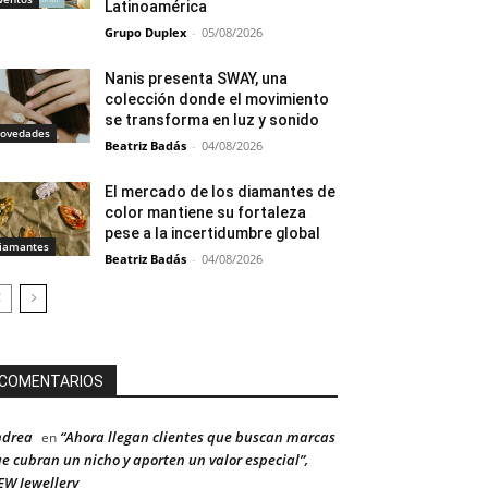
Latinoamérica
Grupo Duplex
-
05/08/2026
Nanis presenta SWAY, una
colección donde el movimiento
se transforma en luz y sonido
ovedades
Beatriz Badás
-
04/08/2026
El mercado de los diamantes de
color mantiene su fortaleza
pese a la incertidumbre global
iamantes
Beatriz Badás
-
04/08/2026
COMENTARIOS
ndrea
“Ahora llegan clientes que buscan marcas
en
e cubran un nicho y aporten un valor especial”,
W Jewellery