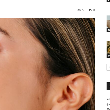
5
0
N
D
a
qu
ME