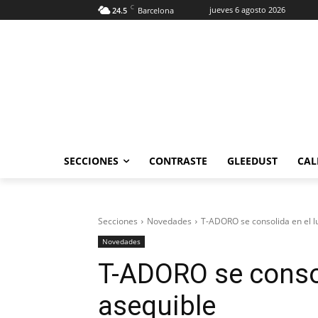
C
jueves 6 agosto 2026
24.5
Barcelona
SECCIONES
CONTRASTE
GLEEDUST
CAL
Secciones
Novedades
T-ADORO se consolida en el l
Novedades
T-ADORO se consol
asequible