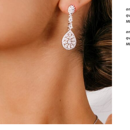
a
qu
ME
a
qu
ME