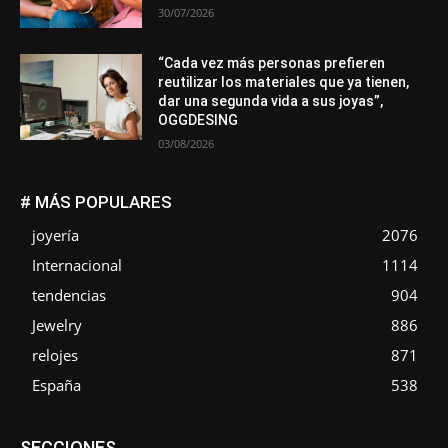
30/07/2026
“Cada vez más personas prefieren
reutilizar los materiales que ya tienen,
dar una segunda vida a sus joyas”,
OGGDESING
03/08/2026
# MÁS POPULARES
joyería
2076
Internacional
1114
tendencias
904
Jewelry
886
relojes
871
España
538
Asociaciones
Diamantes
Empresa
En tendencia
SECCIONES