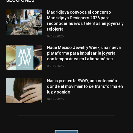
Entrevistas
Eventos
Exposiciones
Ferias
Formación
In memoriam
La Pluma de Pedro Pérez
Metales
México
Mundo Técnico
Novedades
Opiniones
Perspectiva
Madridjoya convoca el concurso
Premios
Secciones
Sin categoría
Sucesos
Madridjoya Designers 2026 para
reconocer nuevos talentos en joyería y
Más
relojería
07/08/2026
Nace Mexico Jewelry Week, una nueva
plataforma para impulsar la joyería
contemporánea en Latinoamérica
05/08/2026
Nanis presenta SWAY, una colección
donde el movimiento se transforma en
luz y sonido
04/08/2026