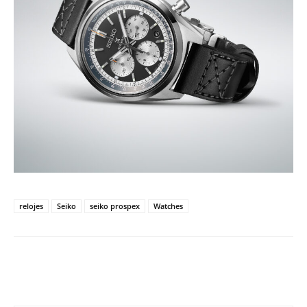
relojes
Seiko
seiko prospex
Watches