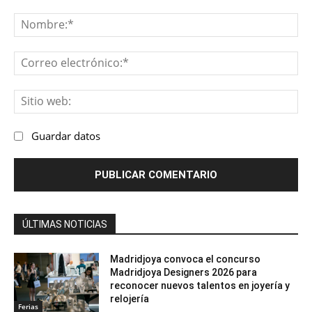
Comentario:
No
Co
ele
Sit
we
Guardar datos
ÚLTIMAS NOTICIAS
Madridjoya convoca el concurso
Madridjoya Designers 2026 para
reconocer nuevos talentos en joyería y
relojería
Ferias