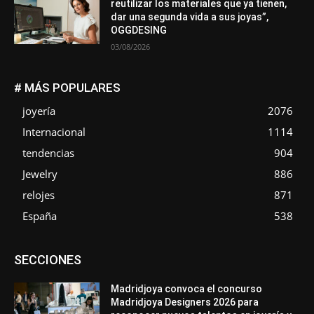
reutilizar los materiales que ya tienen,
dar una segunda vida a sus joyas”,
OGGDESING
03/08/2026
# MÁS POPULARES
joyería
2076
Internacional
1114
tendencias
904
Jewelry
886
relojes
871
España
538
Asociaciones
Diamantes
Empresa
En tendencia
SECCIONES
Entrevistas
Eventos
Exposiciones
Ferias
Formación
In memoriam
La Pluma de Pedro Pérez
Metales
México
Mundo Técnico
Novedades
Opiniones
Perspectiva
Madridjoya convoca el concurso
Premios
Secciones
Sin categoría
Sucesos
Madridjoya Designers 2026 para