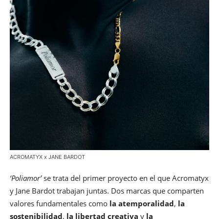
ACROMATYX x JANE BARDOT
‘Poliamor’
se trata del primer proyecto en el que Acromatyx
y Jane Bardot trabajan juntas. Dos marcas que comparten
valores fundamentales como
la atemporalidad
,
la
sostenibilidad
,
la libertad creativa
y
la