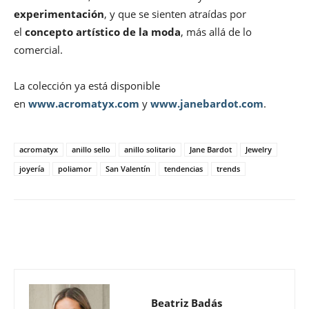
experimentación
, y que se sienten atraídas por
el
concepto artístico de la moda
, más allá de lo
comercial.
La colección ya está disponible
en
www.acromatyx.com
y
www.janebardot.com
.
acromatyx
anillo sello
anillo solitario
Jane Bardot
Jewelry
joyería
poliamor
San Valentín
tendencias
trends
Beatriz Badás