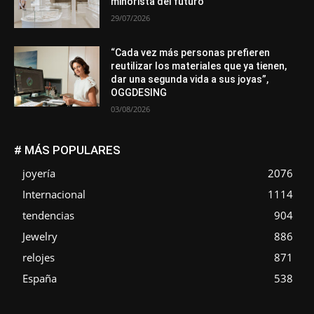
minorista del futuro
29/07/2026
“Cada vez más personas prefieren
reutilizar los materiales que ya tienen,
dar una segunda vida a sus joyas”,
OGGDESING
03/08/2026
# MÁS POPULARES
joyería
2076
Internacional
1114
tendencias
904
Jewelry
886
relojes
871
España
538