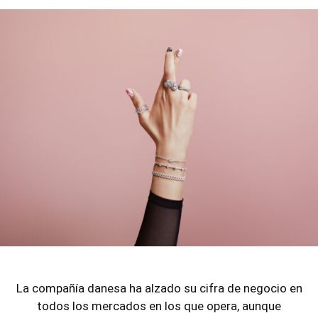
La compañía danesa ha alzado su cifra de negocio en
todos los mercados en los que opera, aunque