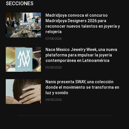
Asociaciones
Diamantes
Empresa
En tendencia
SECCIONES
Entrevistas
Eventos
Exposiciones
Ferias
Formación
In memoriam
La Pluma de Pedro Pérez
Metales
México
Mundo Técnico
Novedades
Opiniones
Perspectiva
Madridjoya convoca el concurso
Premios
Secciones
Sin categoría
Sucesos
Madridjoya Designers 2026 para
reconocer nuevos talentos en joyería y
Más
relojería
07/08/2026
Nace Mexico Jewelry Week, una nueva
plataforma para impulsar la joyería
contemporánea en Latinoamérica
05/08/2026
Nanis presenta SWAY, una colección
donde el movimiento se transforma en
luz y sonido
04/08/2026