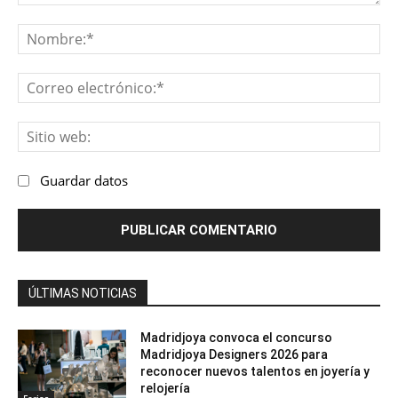
Comentario:
No
Co
ele
Sit
we
Guardar datos
ÚLTIMAS NOTICIAS
Madridjoya convoca el concurso
Madridjoya Designers 2026 para
reconocer nuevos talentos en joyería y
relojería