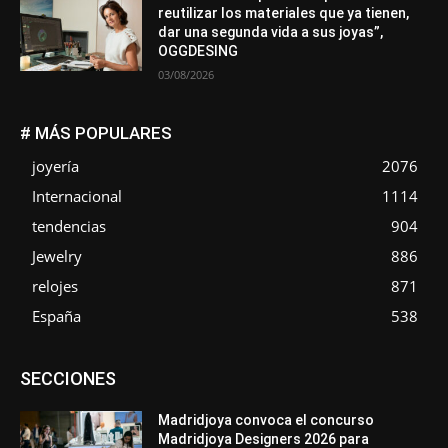
reutilizar los materiales que ya tienen,
dar una segunda vida a sus joyas”,
OGGDESING
03/08/2026
# MÁS POPULARES
joyería
2076
Internacional
1114
tendencias
904
Jewelry
886
relojes
871
España
538
Asociaciones
Diamantes
Empresa
En tendencia
SECCIONES
Entrevistas
Eventos
Exposiciones
Ferias
Formación
In memoriam
La Pluma de Pedro Pérez
Metales
México
Mundo Técnico
Novedades
Opiniones
Perspectiva
Madridjoya convoca el concurso
Premios
Secciones
Sin categoría
Sucesos
Madridjoya Designers 2026 para