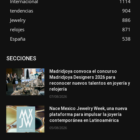
Internacional
1114
tendencias
904
Jewelry
886
relojes
871
España
538
Asociaciones
Diamantes
Empresa
En tendencia
SECCIONES
Entrevistas
Eventos
Exposiciones
Ferias
Formación
In memoriam
La Pluma de Pedro Pérez
Metales
México
Mundo Técnico
Novedades
Opiniones
Perspectiva
Madridjoya convoca el concurso
Premios
Secciones
Sin categoría
Sucesos
Madridjoya Designers 2026 para
reconocer nuevos talentos en joyería y
Más
relojería
07/08/2026
Nace Mexico Jewelry Week, una nueva
plataforma para impulsar la joyería
contemporánea en Latinoamérica
05/08/2026