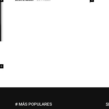
e
0
# MÁS POPULARES
S