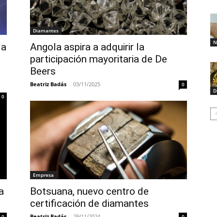
Diamantes
N
 a
Angola aspira a adquirir la
participación mayoritaria de De
Beers
Beatriz Badás
-
03/11/2025
0
D
0
Empresa
a
Botsuana, nuevo centro de
certificación de diamantes
Beatriz Badás
-
29/11/2024
0
0