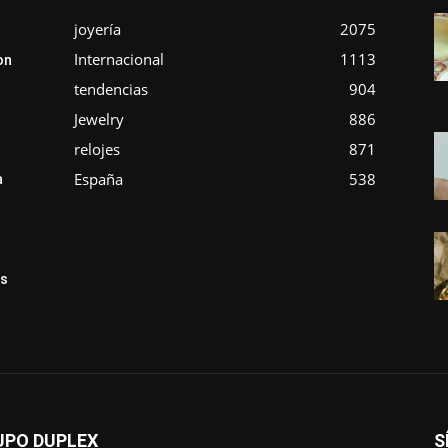
joyería
2075
Internacional
1113
on
tendencias
904
Jewelry
886
relojes
871
España
538
a
ás
UPO DUPLEX
S