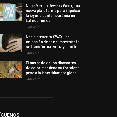
Exposiciones
Ferias
Formación
In memoriam
La Pluma de Pedro Pérez
Nace Mexico Jewelry Week, una
Metales
México
Mundo Técnico
nueva plataforma para impulsar
Novedades
Opiniones
Perspectiva
la joyería contemporánea en
Premios
Secciones
Sin categoría
Latinoamérica
Sucesos
05/08/2026
Más
Nanis presenta SWAY, una
colección donde el movimiento
se transforma en luz y sonido
04/08/2026
El mercado de los diamantes
de color mantiene su fortaleza
pese a la incertidumbre global
04/08/2026
ÍGUENOS