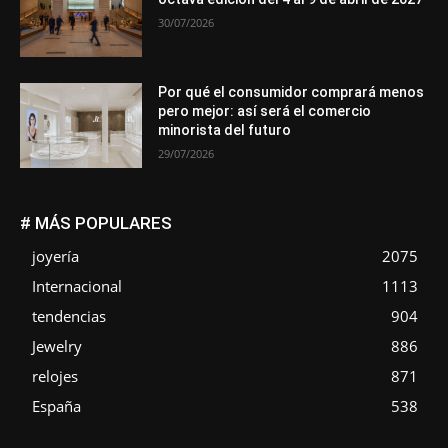
30/07/2026
Por qué el consumidor comprará menos
pero mejor: así será el comercio
minorista del futuro
29/07/2026
# MÁS POPULARES
joyería
2075
Internacional
1113
tendencias
904
Jewelry
886
relojes
871
España
538