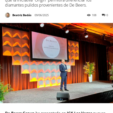
que la iniciativa “Origin” permitirá diferenciar los
diamantes pulidos provenientes de De Beers.
Beatriz Badás
09/06/2025
108
0
De Beers Group
ha presentado en
JCK Las Vegas
nuevas