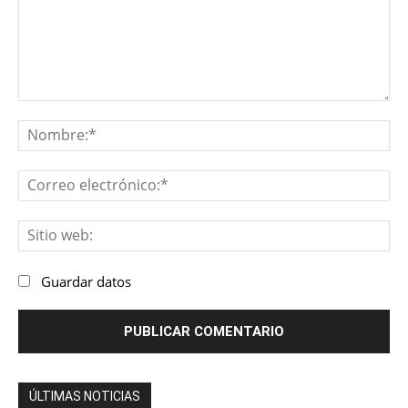
Comentario:
No
Co
ele
Sit
we
Guardar datos
ÚLTIMAS NOTICIAS