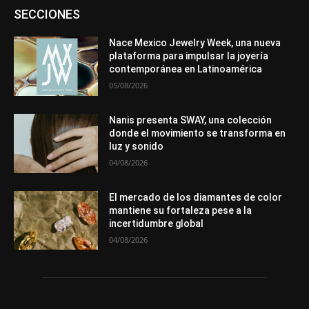
Asociaciones
Diamantes
Empresa
En tendencia
SECCIONES
Entrevistas
Eventos
Exposiciones
Ferias
Formación
In memoriam
La Pluma de Pedro Pérez
Metales
México
Mundo Técnico
Novedades
Opiniones
Perspectiva
Nace Mexico Jewelry Week, una nueva
Premios
Secciones
Sin categoría
Sucesos
plataforma para impulsar la joyería
contemporánea en Latinoamérica
Más
05/08/2026
Nanis presenta SWAY, una colección
donde el movimiento se transforma en
luz y sonido
04/08/2026
El mercado de los diamantes de color
mantiene su fortaleza pese a la
incertidumbre global
04/08/2026