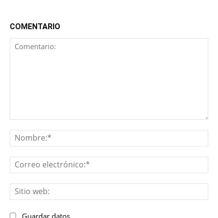
COMENTARIO
Comentario:
No
Co
ele
Sit
we
Guardar datos