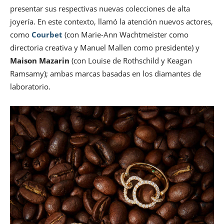
presentar sus respectivas nuevas colecciones de alta
joyería. En este contexto, llamó la atención nuevos actores,
como
Courbet
(con Marie-Ann Wachtmeister como
directoria creativa y Manuel Mallen como presidente) y
Maison Mazarin
(con Louise de Rothschild y Keagan
Ramsamy); ambas marcas basadas en los diamantes de
laboratorio.