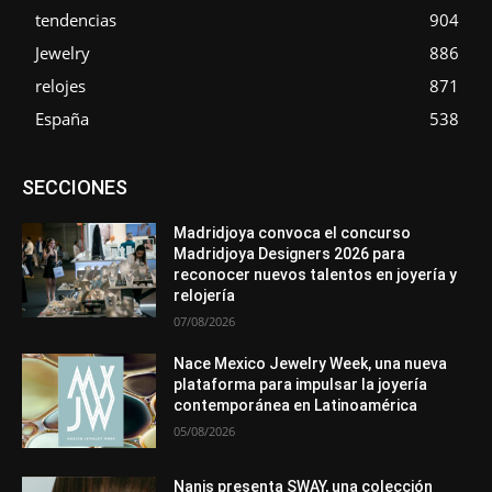
tendencias
904
Jewelry
886
relojes
871
España
538
Asociaciones
Diamantes
Empresa
En tendencia
SECCIONES
Entrevistas
Eventos
Exposiciones
Ferias
Formación
In memoriam
La Pluma de Pedro Pérez
Metales
México
Mundo Técnico
Novedades
Opiniones
Perspectiva
Madridjoya convoca el concurso
Premios
Secciones
Sin categoría
Sucesos
Madridjoya Designers 2026 para
reconocer nuevos talentos en joyería y
Más
relojería
07/08/2026
Nace Mexico Jewelry Week, una nueva
plataforma para impulsar la joyería
contemporánea en Latinoamérica
05/08/2026
Nanis presenta SWAY, una colección