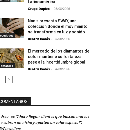
Latinoamérica
Grupo Duplex
-
05/08/2026
Nanis presenta SWAY, una
colección donde el movimiento
se transforma en luz y sonido
ovedades
Beatriz Badás
-
04/08/2026
El mercado de los diamantes de
color mantiene su fortaleza
pese a la incertidumbre global
iamantes
Beatriz Badás
-
04/08/2026
COMENTARIOS
ndrea
“Ahora llegan clientes que buscan marcas
en
e cubran un nicho y aporten un valor especial”,
W Jewellery