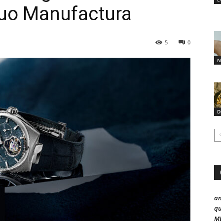
tuo Manufactura
5
0
N
D
a
qu
ME