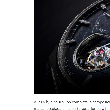
A las 6 h, el tourbillon completa la composici
marca, escotada en la parte superior para fu