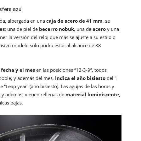
sfera azul
ada, albergada en una
caja de acero de 41 mm
, se
es
: una de piel de
becerro nobuk
, una de
acero
y una
ener la versión del reloj que más se ajuste a su estilo o
usivo modelo solo podrá estar al alcance de 88
a fecha y el mes
en las posiciones “12-3-9”, todos
 doble, y además del mes,
indica el año bisiesto
del 1
 “Leap year” (año bisiesto). Las agujas de las horas y
, y además, vienen rellenas de
material luminiscente
,
icas bajas.