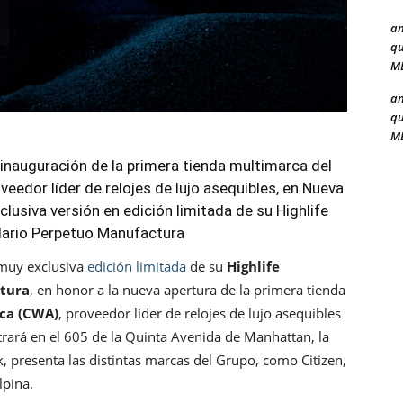
a
qu
ME
a
qu
ME
inauguración de la primera tienda multimarca del
edor líder de relojes de lujo asequibles, en Nueva
clusiva versión en edición limitada de su Highlife
dario Perpetuo Manufactura
 muy exclusiva
edición limitada
de su
Highlife
ctura
, en honor a la nueva apertura de la primera tienda
ca (CWA)
, proveedor líder de relojes de lujo asequibles
rará en el 605 de la Quinta Avenida de Manhattan, la
, presenta las distintas marcas del Grupo, como Citizen,
lpina.