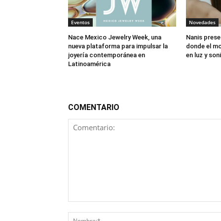
Eventos
Novedades
Nace Mexico Jewelry Week, una
Nanis prese
nueva plataforma para impulsar la
donde el mo
joyería contemporánea en
en luz y son
Latinoamérica
COMENTARIO
Comentario: