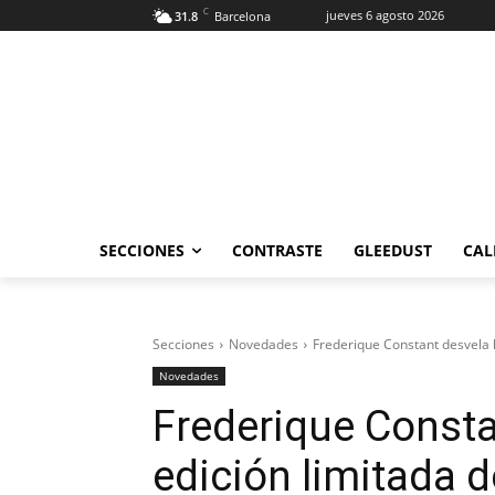
C
jueves 6 agosto 2026
31.8
Barcelona
SECCIONES
CONTRASTE
GLEEDUST
CAL
Secciones
Novedades
Frederique Constant desvela l
Novedades
Frederique Consta
edición limitada d