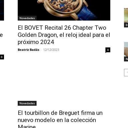
Novedades
E
El BOVET Recital 26 Chapter Two
fe
Golden Dragon, el reloj ideal para el
próximo 2024
Beatriz Badás
-
12/12/2023
0
0
N
Novedades
o
El tourbillon de Breguet firma un
nuevo modelo en la colección
Marine