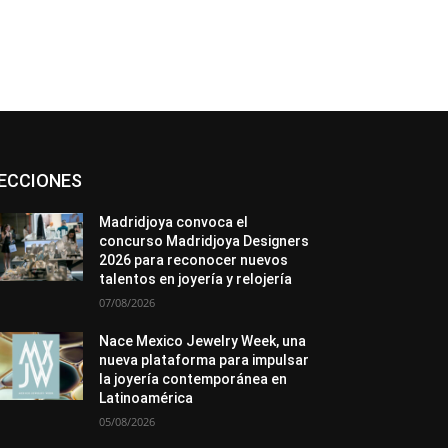
Asociaciones
Diamantes
Empresa
ECCIONES
En tendencia
Entrevistas
Eventos
Exposiciones
Ferias
Formación
In memoriam
La Pluma de Pedro Pérez
Madridjoya convoca el
Metales
México
Mundo Técnico
concurso Madridjoya Designers
Novedades
Opiniones
Perspectiva
2026 para reconocer nuevos
Premios
Secciones
Sin categoría
talentos en joyería y relojería
Sucesos
07/08/2026
Más
Nace Mexico Jewelry Week, una
nueva plataforma para impulsar
la joyería contemporánea en
Latinoamérica
05/08/2026