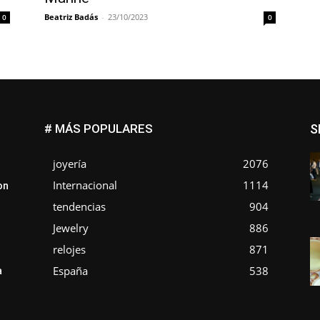
Beatriz Badás
-
23/10/2023
0
0
# MÁS POPULARES
S
joyería
2076
Internacional
1114
on
tendencias
904
Jewelry
886
relojes
871
España
538
a