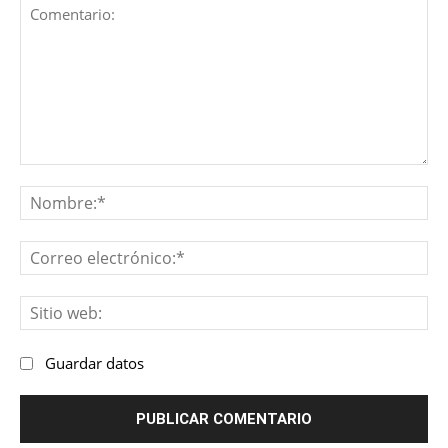
Comentario:
No
Co
ele
Sit
we
Guardar datos