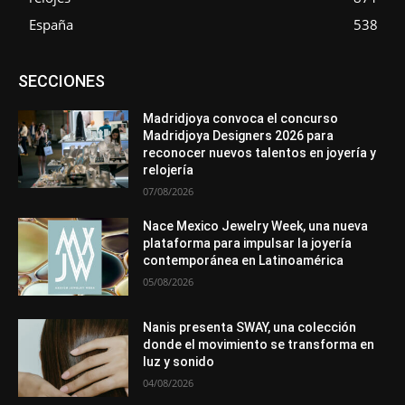
España
538
Asociaciones
Diamantes
Empresa
En tendencia
SECCIONES
Entrevistas
Eventos
Exposiciones
Ferias
Formación
In memoriam
La Pluma de Pedro Pérez
Metales
México
Mundo Técnico
Novedades
Opiniones
Perspectiva
Madridjoya convoca el concurso
Premios
Secciones
Sin categoría
Sucesos
Madridjoya Designers 2026 para
reconocer nuevos talentos en joyería y
Más
relojería
07/08/2026
Nace Mexico Jewelry Week, una nueva
plataforma para impulsar la joyería
contemporánea en Latinoamérica
05/08/2026
Nanis presenta SWAY, una colección
donde el movimiento se transforma en
luz y sonido
04/08/2026