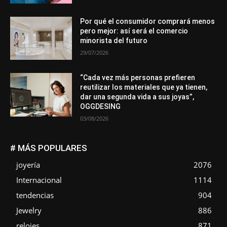
Por qué el consumidor comprará menos
pero mejor: así será el comercio
minorista del futuro
29/07/2026
“Cada vez más personas prefieren
reutilizar los materiales que ya tienen,
dar una segunda vida a sus joyas”,
OGGDESING
03/08/2026
# MÁS POPULARES
joyería
2076
Internacional
1114
tendencias
904
Jewelry
886
relojes
871