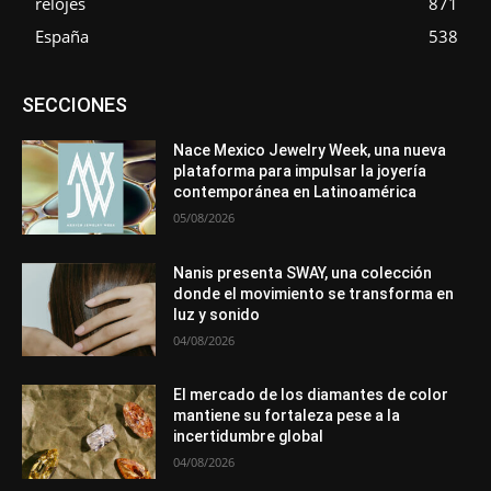
relojes
871
España
538
Asociaciones
Diamantes
Empresa
En tendencia
SECCIONES
Entrevistas
Eventos
Exposiciones
Ferias
Formación
In memoriam
La Pluma de Pedro Pérez
Metales
México
Mundo Técnico
Novedades
Opiniones
Perspectiva
Nace Mexico Jewelry Week, una nueva
Premios
Secciones
Sin categoría
Sucesos
plataforma para impulsar la joyería
contemporánea en Latinoamérica
Más
05/08/2026
Nanis presenta SWAY, una colección
donde el movimiento se transforma en
luz y sonido
04/08/2026
El mercado de los diamantes de color
mantiene su fortaleza pese a la
incertidumbre global
04/08/2026