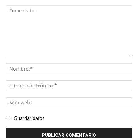
Comentario:
No
Co
ele
Sit
we
Guardar datos