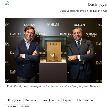
Juan Miguel Albarracin, de Duran y Gi
Enric Coret, brand manager de Damiani en españa y Giorgio grassi Damiani
alta joyería
Damiani
Durán Joyeros
España
Internacional
Jewelry
joyería