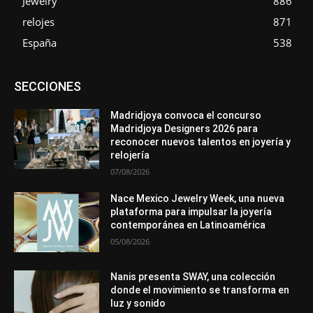
Jewelry
886
relojes
871
España
538
Asociaciones
Diamantes
Empresa
En tendencia
SECCIONES
Entrevistas
Eventos
Exposiciones
Ferias
Formación
In memoriam
La Pluma de Pedro Pérez
Metales
México
Mundo Técnico
Novedades
Opiniones
Perspectiva
Madridjoya convoca el concurso
Premios
Secciones
Sin categoría
Sucesos
Madridjoya Designers 2026 para
reconocer nuevos talentos en joyería y
Más
relojería
07/08/2026
Nace Mexico Jewelry Week, una nueva
plataforma para impulsar la joyería
contemporánea en Latinoamérica
05/08/2026
Nanis presenta SWAY, una colección
donde el movimiento se transforma en
luz y sonido