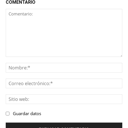
COMENTARIO
Comentario:
No
Co
ele
Sit
we
Guardar datos