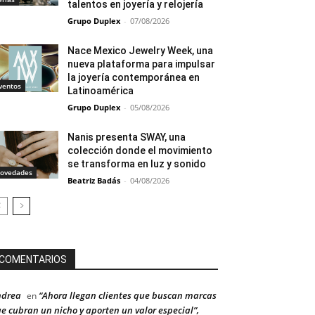
talentos en joyería y relojería
Grupo Duplex
-
07/08/2026
Nace Mexico Jewelry Week, una
nueva plataforma para impulsar
la joyería contemporánea en
ventos
Latinoamérica
Grupo Duplex
-
05/08/2026
Nanis presenta SWAY, una
colección donde el movimiento
se transforma en luz y sonido
ovedades
Beatriz Badás
-
04/08/2026
COMENTARIOS
ndrea
“Ahora llegan clientes que buscan marcas
en
e cubran un nicho y aporten un valor especial”,