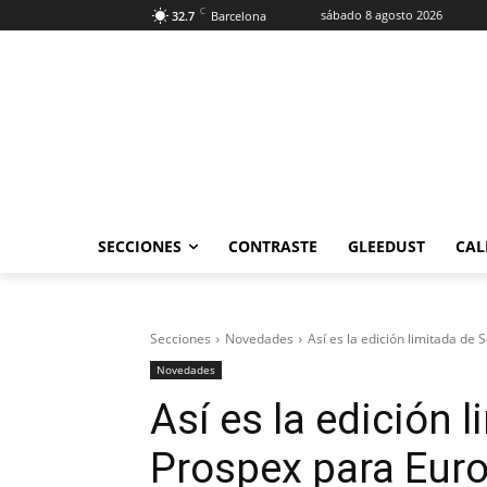
C
sábado 8 agosto 2026
32.7
Barcelona
SECCIONES
CONTRASTE
GLEEDUST
CAL
Secciones
Novedades
Así es la edición limitada de
Novedades
Así es la edición 
Prospex para Eur