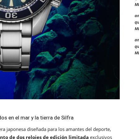
ME
a
qu
ME
a
qu
ME
s en el mar y la tierra de Silfra
jera japonesa diseñada para los amantes del deporte,
nto de dos relojes de edición limitada
exclusivos