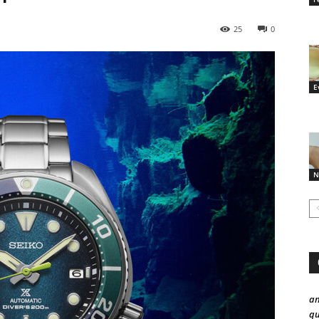
25
0
E
N
a
qu