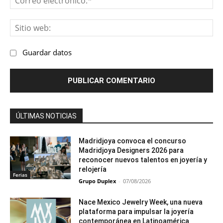
ele
Sit
we
Guardar datos
ÚLTIMAS NOTICIAS
Madridjoya convoca el concurso
Madridjoya Designers 2026 para
reconocer nuevos talentos en joyería y
relojería
Ferias
Grupo Duplex
-
07/08/2026
Nace Mexico Jewelry Week, una nueva
plataforma para impulsar la joyería
contemporánea en Latinoamérica