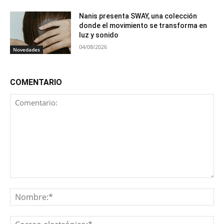
Nanis presenta SWAY, una colección
donde el movimiento se transforma en
luz y sonido
04/08/2026
Novedades
COMENTARIO
Comentario:
No
Co