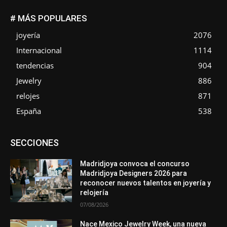
# MÁS POPULARES
joyería
2076
Internacional
1114
tendencias
904
Jewelry
886
relojes
871
España
538
Asociaciones
Diamantes
Empresa
En tendencia
SECCIONES
Entrevistas
Eventos
Exposiciones
Ferias
Formación
In memoriam
La Pluma de Pedro Pérez
Metales
México
Mundo Técnico
Novedades
Opiniones
Perspectiva
Madridjoya convoca el concurso
Premios
Secciones
Sin categoría
Sucesos
Madridjoya Designers 2026 para
reconocer nuevos talentos en joyería y
Más
relojería
07/08/2026
Nace Mexico Jewelry Week, una nueva