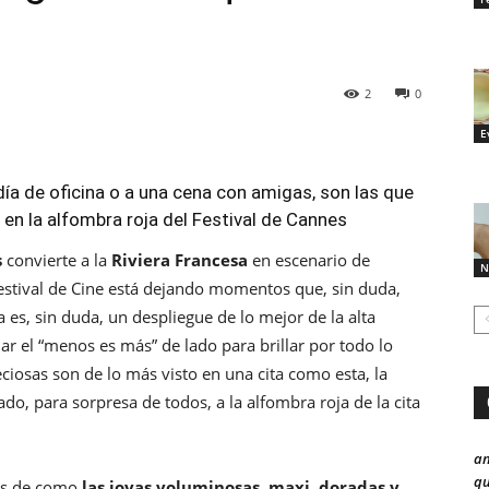
2
0
E
ía de oficina o a una cena con amigas, son las que
 en la alfombra roja del Festival de Cannes
s
convierte a la
Riviera Francesa
en escenario de
N
Festival de Cine está dejando momentos que, sin duda,
 es, sin duda, un despliegue de lo mejor de la alta
ar el “menos es más” de lado para brillar por todo lo
eciosas son de lo más visto en una cita como esta, la
, para sorpresa de todos, a la alfombra roja de la cita
a
qu
gos de como
las joyas voluminosas, maxi, doradas y