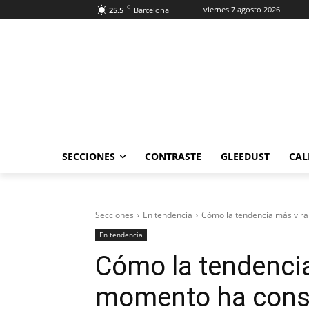
C
viernes 7 agosto 2026
25.5
Barcelona
SECCIONES
CONTRASTE
GLEEDUST
CAL
Secciones
En tendencia
Cómo la tendencia más vira
En tendencia
Cómo la tendencia
momento ha cons