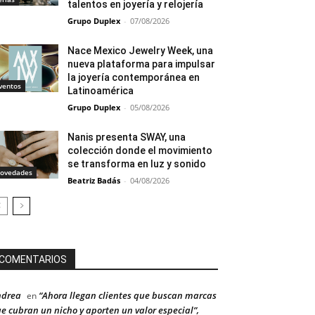
talentos en joyería y relojería
Grupo Duplex
-
07/08/2026
Nace Mexico Jewelry Week, una
nueva plataforma para impulsar
la joyería contemporánea en
ventos
Latinoamérica
Grupo Duplex
-
05/08/2026
Nanis presenta SWAY, una
colección donde el movimiento
se transforma en luz y sonido
ovedades
Beatriz Badás
-
04/08/2026
COMENTARIOS
ndrea
“Ahora llegan clientes que buscan marcas
en
e cubran un nicho y aporten un valor especial”,