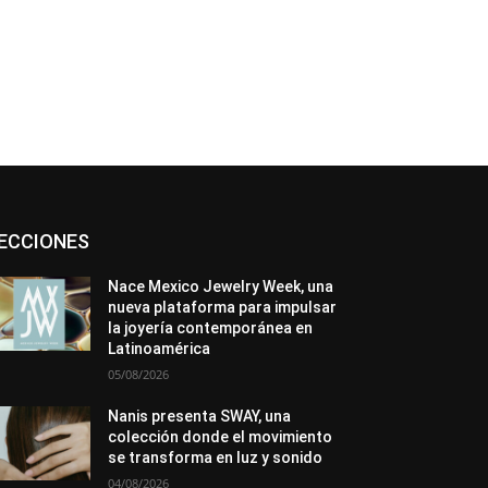
Asociaciones
Diamantes
Empresa
ECCIONES
En tendencia
Entrevistas
Eventos
Exposiciones
Ferias
Formación
In memoriam
La Pluma de Pedro Pérez
Nace Mexico Jewelry Week, una
Metales
México
Mundo Técnico
nueva plataforma para impulsar
Novedades
Opiniones
Perspectiva
la joyería contemporánea en
Premios
Secciones
Sin categoría
Latinoamérica
Sucesos
05/08/2026
Más
Nanis presenta SWAY, una
colección donde el movimiento
se transforma en luz y sonido
04/08/2026