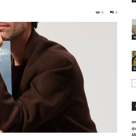
0
0
N
D
a
qu
ME