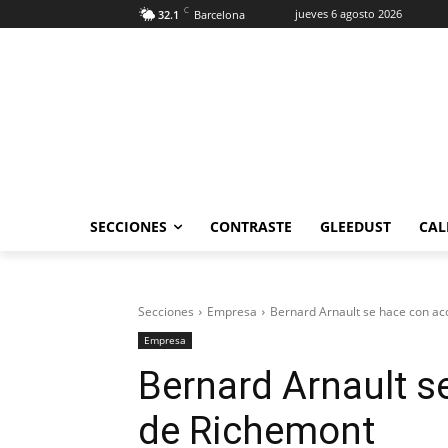
C
jueves 6 agosto 2026
32.1
Barcelona
SECCIONES
CONTRASTE
GLEEDUST
CAL
Secciones
Empresa
Bernard Arnault se hace con ac
Empresa
Bernard Arnault s
de Richemont