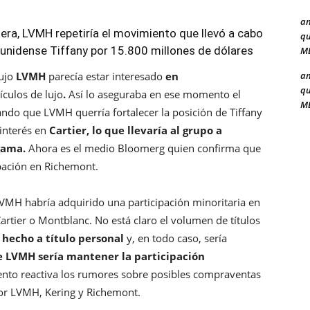
a
tera, LVMH repetiría el movimiento que llevó a cabo
qu
unidense Tiffany por 15.800 millones de dólares
ME
a
lujo
LVMH
parecía estar interesado
en
qu
ículos de lujo
.
Así lo aseguraba en ese momento el
ME
ando que LVMH querría fortalecer la posición de Tiffany
 interés en
Cartier, lo que llevaría al grupo a
gama.
Ahora es el medio Bloomerg quien confirma que
pación en Richemont.
 LVMH habría adquirido una participación minoritaria en
artier o Montblanc. No está claro el volumen de títulos
 hecho a título personal
y, en todo caso, sería
de LVMH sería mantener la participación
ento reactiva los rumores sobre posibles compraventas
 por LVMH, Kering y Richemont.