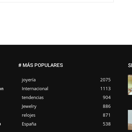
web:
# MÁS POPULARES
S
joyería
2075
Internacional
1113
on
tendencias
904
Jewelry
886
relojes
871
España
538
a