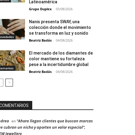
Latinoamérica
Grupo Duplex
-
05/08/2026
Nanis presenta SWAY, una
colección donde el movimiento
se transforma en luz y sonido
ovedades
Beatriz Badás
-
04/08/2026
El mercado de los diamantes de
color mantiene su fortaleza
pese a la incertidumbre global
iamantes
Beatriz Badás
-
04/08/2026
COMENTARIOS
ndrea
“Ahora llegan clientes que buscan marcas
en
e cubran un nicho y aporten un valor especial”,
W Jewellery