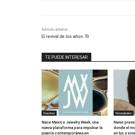
Artículo anterior
El revival de los años 70
TE PUEDE INTERESAR
Eventos
Novedades
Nace Mexico Jewelry Week, una
Nanis prese
nueva plataforma para impulsar la
donde el mo
joyería contemporánea en
en luz y son