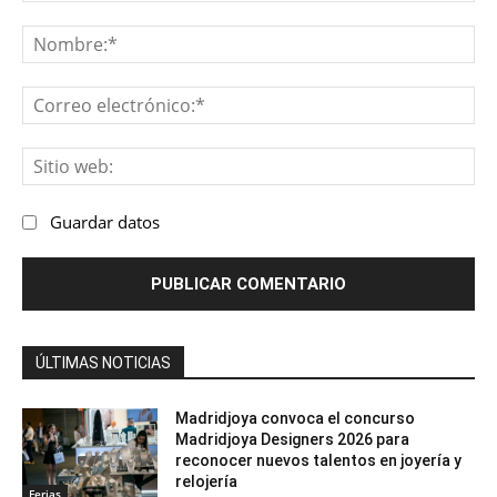
Comentario:
No
Co
ele
Sit
we
Guardar datos
ÚLTIMAS NOTICIAS
Madridjoya convoca el concurso
Madridjoya Designers 2026 para
reconocer nuevos talentos en joyería y
relojería
Ferias