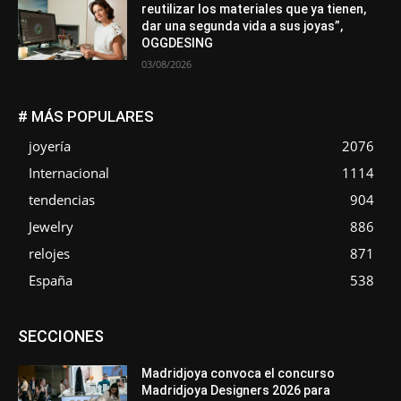
reutilizar los materiales que ya tienen,
dar una segunda vida a sus joyas”,
OGGDESING
03/08/2026
# MÁS POPULARES
joyería
2076
Internacional
1114
tendencias
904
Jewelry
886
relojes
871
España
538
Asociaciones
Diamantes
Empresa
En tendencia
SECCIONES
Entrevistas
Eventos
Exposiciones
Ferias
Formación
In memoriam
La Pluma de Pedro Pérez
Metales
México
Mundo Técnico
Novedades
Opiniones
Perspectiva
Madridjoya convoca el concurso
Premios
Secciones
Sin categoría
Sucesos
Madridjoya Designers 2026 para