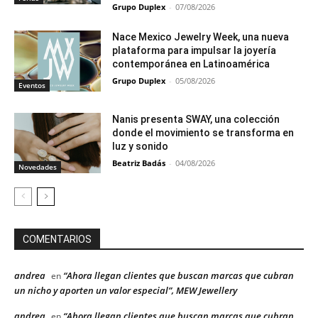
Grupo Duplex
-
07/08/2026
Nace Mexico Jewelry Week, una nueva
plataforma para impulsar la joyería
contemporánea en Latinoamérica
Grupo Duplex
-
05/08/2026
Eventos
Nanis presenta SWAY, una colección
donde el movimiento se transforma en
luz y sonido
Beatriz Badás
-
04/08/2026
Novedades
COMENTARIOS
andrea
“Ahora llegan clientes que buscan marcas que cubran
en
un nicho y aporten un valor especial”, MEW Jewellery
andrea
“Ahora llegan clientes que buscan marcas que cubran
en