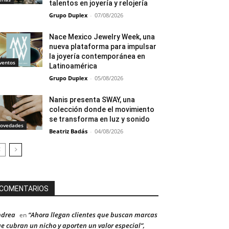
talentos en joyería y relojería
Grupo Duplex
-
07/08/2026
Nace Mexico Jewelry Week, una
nueva plataforma para impulsar
la joyería contemporánea en
ventos
Latinoamérica
Grupo Duplex
-
05/08/2026
Nanis presenta SWAY, una
colección donde el movimiento
se transforma en luz y sonido
ovedades
Beatriz Badás
-
04/08/2026
COMENTARIOS
ndrea
“Ahora llegan clientes que buscan marcas
en
e cubran un nicho y aporten un valor especial”,