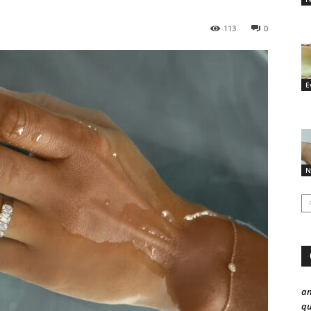
113
0
E
N
a
qu