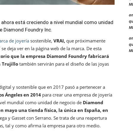
ME
a
qu
 ahora está creciendo a nivel mundial como unidad
ME
e Diamond Foundry Inc.
a
rca de joyería
sostenible,
VRAI,
que próximamente
qu
 se deja ver en la página web de la marca. De esta
ME
torio que la empresa Diamond Foundry fabricará
 Trujillo
también servirán para el diseño de las joyas
igital y sostenible que en 2017 pasó a pertenecer a
os Ángeles en 2014
para crear una empresa de joyería
nivel mundial como unidad de negocio de
Diamond
en mayo una tienda física, la única en España, en
ega y Gasset con Serrano. Se trata de una reapertura
as, tal y como afirma la empresa para otro medio.