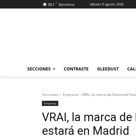
C
sábado 8 agosto 2026
33.1
Barcelona
SECCIONES
CONTRASTE
GLEEDUST
CAL
Secciones
Empresa
VRAI, la marca de Diamond Fou
Empresa
VRAI, la marca d
estará en Madrid