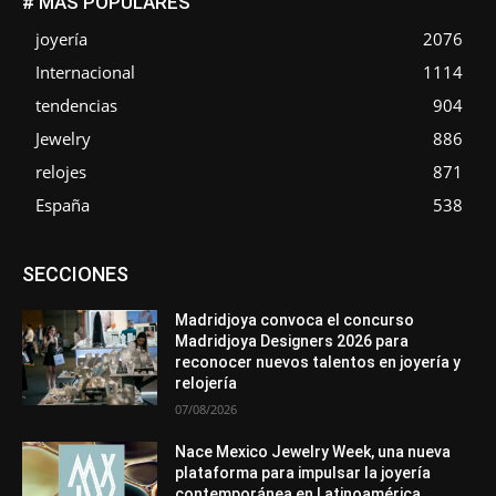
# MÁS POPULARES
joyería
2076
Internacional
1114
tendencias
904
Jewelry
886
relojes
871
España
538
Asociaciones
Diamantes
Empresa
En tendencia
SECCIONES
Entrevistas
Eventos
Exposiciones
Ferias
Formación
In memoriam
La Pluma de Pedro Pérez
Metales
México
Mundo Técnico
Novedades
Opiniones
Perspectiva
Madridjoya convoca el concurso
Premios
Secciones
Sin categoría
Sucesos
Madridjoya Designers 2026 para
reconocer nuevos talentos en joyería y
Más
relojería
07/08/2026
Nace Mexico Jewelry Week, una nueva
plataforma para impulsar la joyería
contemporánea en Latinoamérica