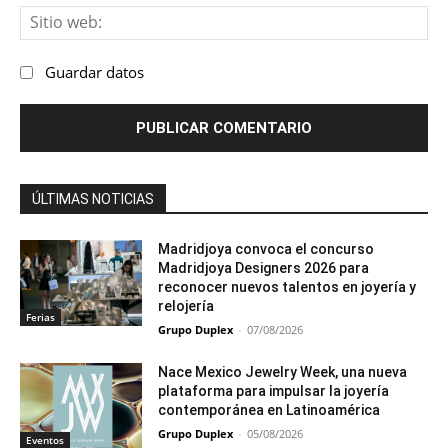
Sit
we
Guardar datos
ÚLTIMAS NOTICIAS
Madridjoya convoca el concurso
Madridjoya Designers 2026 para
reconocer nuevos talentos en joyería y
relojería
Ferias
Grupo Duplex
-
07/08/2026
Nace Mexico Jewelry Week, una nueva
plataforma para impulsar la joyería
contemporánea en Latinoamérica
Grupo Duplex
-
05/08/2026
Eventos