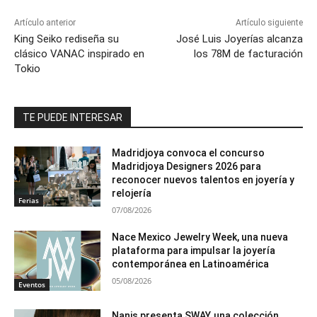
Artículo anterior
Artículo siguiente
King Seiko rediseña su
José Luis Joyerías alcanza
clásico VANAC inspirado en
los 78M de facturación
Tokio
TE PUEDE INTERESAR
Madridjoya convoca el concurso
Madridjoya Designers 2026 para
reconocer nuevos talentos en joyería y
relojería
Ferias
07/08/2026
Nace Mexico Jewelry Week, una nueva
plataforma para impulsar la joyería
contemporánea en Latinoamérica
05/08/2026
Eventos
Nanis presenta SWAY, una colección