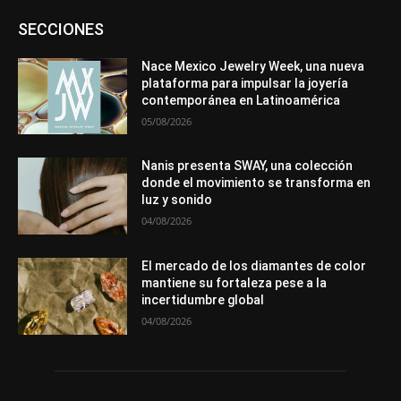
Asociaciones
Diamantes
Empresa
En tendencia
SECCIONES
Entrevistas
Eventos
Exposiciones
Ferias
Formación
In memoriam
La Pluma de Pedro Pérez
Metales
México
Mundo Técnico
Novedades
Opiniones
Perspectiva
Nace Mexico Jewelry Week, una nueva
Premios
Secciones
Sin categoría
Sucesos
plataforma para impulsar la joyería
contemporánea en Latinoamérica
Más
05/08/2026
Nanis presenta SWAY, una colección
donde el movimiento se transforma en
luz y sonido
04/08/2026
El mercado de los diamantes de color
mantiene su fortaleza pese a la
incertidumbre global
04/08/2026