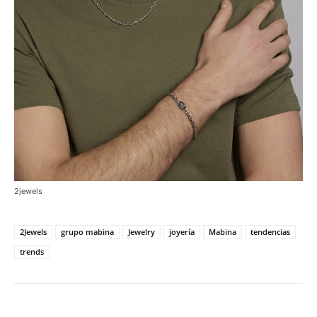
2jewels
2Jewels
grupo mabina
Jewelry
joyería
Mabina
tendencias
trends