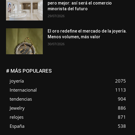
pero mejor: así será el comercio
minorista del futuro
29/07/2026
El oro redefine el mercado de la joyería.
Menos volumen, más valor
30/07/2026
# MÁS POPULARES
joyería
2075
Internacional
1113
tendencias
904
Jewelry
886
relojes
871
España
538