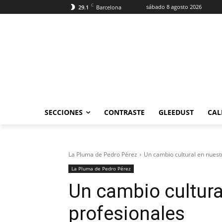
C
sábado 8 agosto 2026
29.1
Barcelona
SECCIONES
CONTRASTE
GLEEDUST
CAL
La Pluma de Pedro Pérez
Un cambio cultural en nuest
La Pluma de Pedro Pérez
Un cambio cultura
profesionales