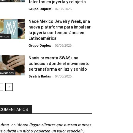
talentos en joyería y relojería
Grupo Duplex
-
07/08/2026
Nace Mexico Jewelry Week, una
nueva plataforma para impulsar
la joyería contemporánea en
ventos
Latinoamérica
Grupo Duplex
-
05/08/2026
Nanis presenta SWAY, una
colección donde el movimiento
se transforma en luz y sonido
ovedades
Beatriz Badás
-
04/08/2026
COMENTARIOS
ndrea
“Ahora llegan clientes que buscan marcas
en
e cubran un nicho y aporten un valor especial”,