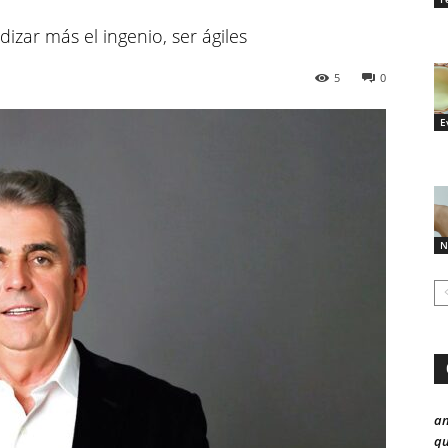
zar más el ingenio, ser ágiles
5
0
E
N
a
qu