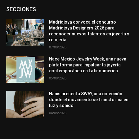
Asociaciones
Diamantes
Empresa
En tendencia
SECCIONES
Entrevistas
Eventos
Exposiciones
Ferias
Formación
In memoriam
La Pluma de Pedro Pérez
Metales
México
Mundo Técnico
Novedades
Opiniones
Perspectiva
Madridjoya convoca el concurso
Premios
Secciones
Sin categoría
Sucesos
Madridjoya Designers 2026 para
reconocer nuevos talentos en joyería y
Más
relojería
07/08/2026
Nace Mexico Jewelry Week, una nueva
plataforma para impulsar la joyería
contemporánea en Latinoamérica
05/08/2026
Nanis presenta SWAY, una colección
donde el movimiento se transforma en
luz y sonido
04/08/2026