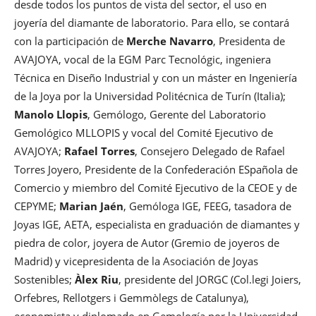
desde todos los puntos de vista del sector, el uso en
joyería del diamante de laboratorio. Para ello, se contará
con la participación de
Merche Navarro
, Presidenta de
AVAJOYA, vocal de la EGM Parc Tecnológic, ingeniera
Técnica en Diseño Industrial y con un máster en Ingeniería
de la Joya por la Universidad Politécnica de Turín (Italia);
Manolo Llopis
, Gemólogo, Gerente del Laboratorio
Gemológico MLLOPIS y vocal del Comité Ejecutivo de
AVAJOYA;
Rafael Torres
, Consejero Delegado de Rafael
Torres Joyero, Presidente de la Confederación ESpañola de
Comercio y miembro del Comité Ejecutivo de la CEOE y de
CEPYME;
Marian Jaén
, Gemóloga IGE, FEEG, tasadora de
Joyas IGE, AETA, especialista en graduación de diamantes y
piedra de color, joyera de Autor (Gremio de joyeros de
Madrid) y vicepresidenta de la Asociación de Joyas
Sostenibles;
Àlex Riu
, presidente del JORGC (Col.legi Joiers,
Orfebres, Rellotgers i Gemmòlegs de Catalunya),
economista y diplomado en Gemología por la Universidad