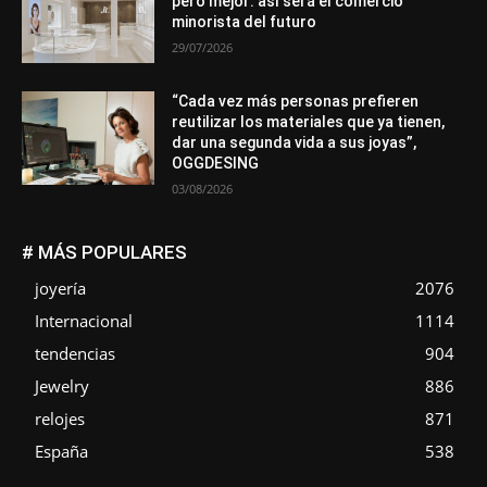
pero mejor: así será el comercio
minorista del futuro
29/07/2026
“Cada vez más personas prefieren
reutilizar los materiales que ya tienen,
dar una segunda vida a sus joyas”,
OGGDESING
03/08/2026
# MÁS POPULARES
joyería
2076
Internacional
1114
tendencias
904
Jewelry
886
relojes
871
España
538