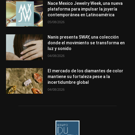
Mundo Técnico
Novedades
Opiniones
Perspectiva
Nace Mexico Jewelry Week, una nueva
Premios
Secciones
Sin categoría
Sucesos
plataforma para impulsar la joyería
contemporánea en Latinoamérica
Más
05/08/2026
Nanis presenta SWAY, una colección
donde el movimiento se transforma en
luz y sonido
04/08/2026
El mercado de los diamantes de color
mantiene su fortaleza pese a la
incertidumbre global
04/08/2026