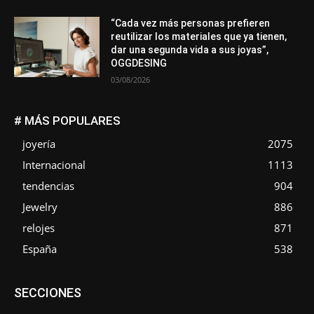
“Cada vez más personas prefieren
reutilizar los materiales que ya tienen,
dar una segunda vida a sus joyas”,
OGGDESING
03/08/2026
# MÁS POPULARES
joyería
2075
Internacional
1113
tendencias
904
Jewelry
886
relojes
871
España
538
Asociaciones
Diamantes
Empresa
En tendencia
SECCIONES
Entrevistas
Eventos
Exposiciones
Ferias
Formación
In memoriam
La Pluma de Pedro Pérez
Metales
México