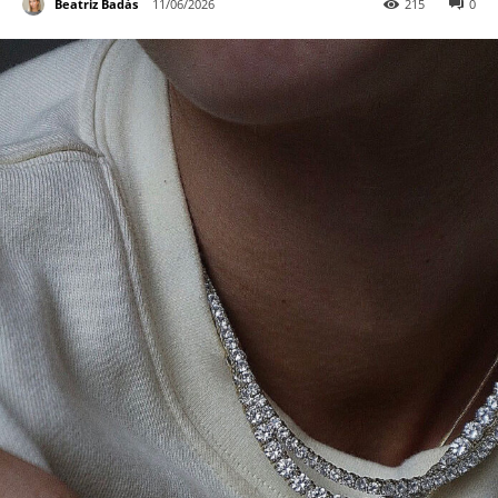
Beatriz Badás
11/06/2026
215
0