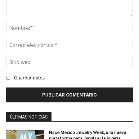
Comentario:
No
Co
ele
Sit
we
Guardar datos
ÚLTIMAS NOTICIAS
Nace Mexico Jewelry Week, una nueva
plataforma para impulsar la joyería