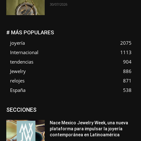
30/07/2026
# MÁS POPULARES
joyería
2075
Internacional
1113
tendencias
904
Jewelry
886
relojes
871
España
538
Asociaciones
Diamantes
Empresa
En tendencia
SECCIONES
Entrevistas
Eventos
Exposiciones
Ferias
Formación
In memoriam
La Pluma de Pedro Pérez
Metales
México
Mundo Técnico
Novedades
Opiniones
Perspectiva
Nace Mexico Jewelry Week, una nueva
Premios
Secciones
Sin categoría
Sucesos
plataforma para impulsar la joyería
contemporánea en Latinoamérica
Más