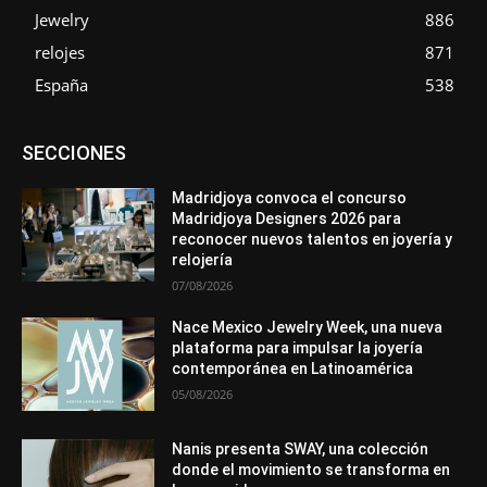
Jewelry
886
relojes
871
España
538
Asociaciones
Diamantes
Empresa
En tendencia
SECCIONES
Entrevistas
Eventos
Exposiciones
Ferias
Formación
In memoriam
La Pluma de Pedro Pérez
Metales
México
Mundo Técnico
Novedades
Opiniones
Perspectiva
Madridjoya convoca el concurso
Premios
Secciones
Sin categoría
Sucesos
Madridjoya Designers 2026 para
reconocer nuevos talentos en joyería y
Más
relojería
07/08/2026
Nace Mexico Jewelry Week, una nueva
plataforma para impulsar la joyería
contemporánea en Latinoamérica
05/08/2026
Nanis presenta SWAY, una colección
donde el movimiento se transforma en