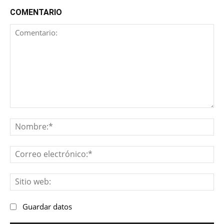
COMENTARIO
Comentario:
No
Co
ele
Sit
we
Guardar datos