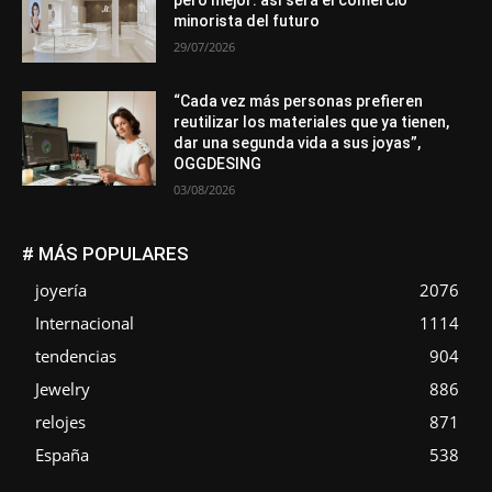
minorista del futuro
29/07/2026
“Cada vez más personas prefieren
reutilizar los materiales que ya tienen,
dar una segunda vida a sus joyas”,
OGGDESING
03/08/2026
# MÁS POPULARES
joyería
2076
Internacional
1114
tendencias
904
Jewelry
886
relojes
871
España
538