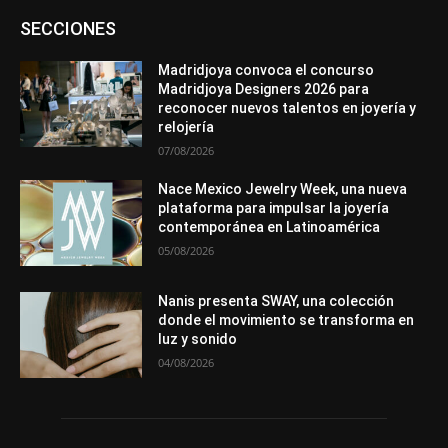
Asociaciones
Diamantes
Empresa
En tendencia
SECCIONES
Entrevistas
Eventos
Exposiciones
Ferias
Formación
In memoriam
La Pluma de Pedro Pérez
Metales
México
Mundo Técnico
Novedades
Opiniones
Perspectiva
Madridjoya convoca el concurso
Premios
Secciones
Sin categoría
Sucesos
Madridjoya Designers 2026 para
reconocer nuevos talentos en joyería y
Más
relojería
07/08/2026
Nace Mexico Jewelry Week, una nueva
plataforma para impulsar la joyería
contemporánea en Latinoamérica
05/08/2026
Nanis presenta SWAY, una colección
donde el movimiento se transforma en
luz y sonido
04/08/2026