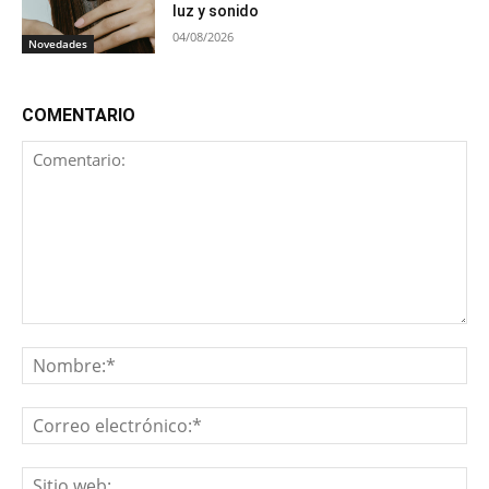
luz y sonido
04/08/2026
Novedades
COMENTARIO
Comentario:
No
Co
ele
Sit