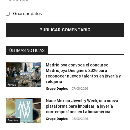
we
Guardar datos
ÚLTIMAS NOTICIAS
Madridjoya convoca el concurso
Madridjoya Designers 2026 para
reconocer nuevos talentos en joyería y
relojería
Ferias
Grupo Duplex
-
07/08/2026
Nace Mexico Jewelry Week, una nueva
plataforma para impulsar la joyería
contemporánea en Latinoamérica
Grupo Duplex
-
05/08/2026
Eventos