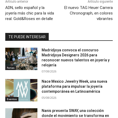
Artículo anterior
Artículo siguiente
ADN, sello español y la
El nuevo TAG Heuer Carrera
joyería más chic para la vida
Chronograph, en colores
real. Gold&Roses en detalle
vibrantes
TE PUEDE INTERESAR
Madridjoya convoca el concurso
Madridjoya Designers 2026 para
reconocer nuevos talentos en joyería y
relojería
Ferias
07/08/2026
Nace Mexico Jewelry Week, una nueva
plataforma para impulsar la joyería
contemporánea en Latinoamérica
05/08/2026
Eventos
Nanis presenta SWAY, una colección
donde el movimiento se transforma en