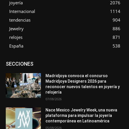
joyería
2076
Internacional
1114
tendencias
904
Jewelry
886
relojes
871
España
538
Asociaciones
Diamantes
Empresa
En tendencia
SECCIONES
Entrevistas
Eventos
Exposiciones
Ferias
Formación
In memoriam
La Pluma de Pedro Pérez
Metales
México
Mundo Técnico
Novedades
Opiniones
Perspectiva
Madridjoya convoca el concurso
Premios
Secciones
Sin categoría
Sucesos
Madridjoya Designers 2026 para
reconocer nuevos talentos en joyería y
Más
relojería
07/08/2026
Nace Mexico Jewelry Week, una nueva
plataforma para impulsar la joyería
contemporánea en Latinoamérica
05/08/2026