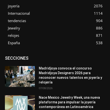
joyería
2076
Internacional
1114
tendencias
904
Jewelry
886
relojes
871
España
538
Asociaciones
Diamantes
Empresa
En tendencia
SECCIONES
Entrevistas
Eventos
Exposiciones
Ferias
Formación
In memoriam
La Pluma de Pedro Pérez
Metales
México
Mundo Técnico
Novedades
Opiniones
Perspectiva
Madridjoya convoca el concurso
Premios
Secciones
Sin categoría
Sucesos
Madridjoya Designers 2026 para
reconocer nuevos talentos en joyería y
Más
relojería
07/08/2026
Nace Mexico Jewelry Week, una nueva
plataforma para impulsar la joyería
contemporánea en Latinoamérica