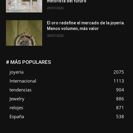
minorista del futuro
29/07/2026
El oro redefine el mercado de la joyería.
Menos volumen, más valor
30/07/2026
# MÁS POPULARES
joyería
2075
Internacional
1113
tendencias
904
Jewelry
886
relojes
871
España
538
Asociaciones
Diamantes
Empresa
En tendencia