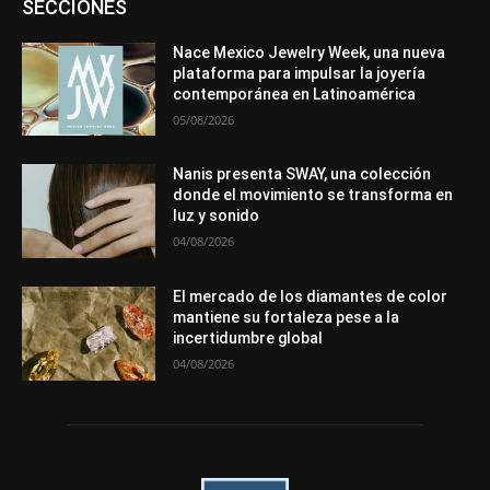
SECCIONES
Entrevistas
Eventos
Exposiciones
Ferias
Formación
In memoriam
La Pluma de Pedro Pérez
Metales
México
Mundo Técnico
Novedades
Opiniones
Perspectiva
Nace Mexico Jewelry Week, una nueva
Premios
Secciones
Sin categoría
Sucesos
plataforma para impulsar la joyería
contemporánea en Latinoamérica
Más
05/08/2026
Nanis presenta SWAY, una colección
donde el movimiento se transforma en
luz y sonido
04/08/2026
El mercado de los diamantes de color
mantiene su fortaleza pese a la
incertidumbre global
04/08/2026